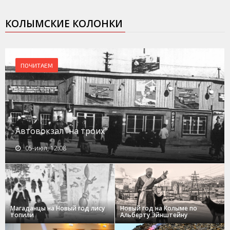
КОЛЫМСКИЕ КОЛОНКИ
ПОЧИТАЕМ
Автовокзал "на троих"
05-июл, 12:08
Магаданцы на Новый год лису
Новый год на Колыме по
топили
Альберту Эйнштейну