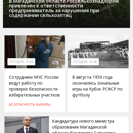
В Магаданской области Россельхознадзором
привлечен к ответственности
предприниматель за нарушения при
содержании сельхозптиц
СЕГОДНЯ, 10:00
СЕГОДНЯ, 03:46
Сотрудники МЧС России
8 августа 1959 года
ведут работу по
окончились зональные
проверке безопасности
игры на Кубок РСФСР по
избирательных участков
футболу
БЕЗОПАСНОСТЬ
ВЫБОРЫ
Кандидатура нового министра
образования Магаданской
области Владимира Савхалова