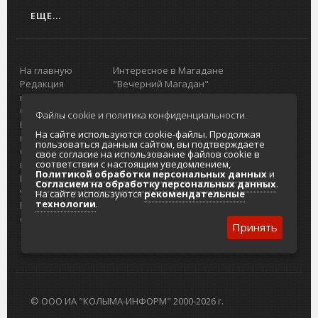
ЕЩЕ...
На главную
Интересное в Магадане
Редакция
"Вечерний Магадан"
портала
Городская доска объявлений
О проекте
Реклама
Файлы cookie и политика конфиденциальности.
Реклама на
Главный туристический портал
На сайте используются cookie-файлы. Продолжая
портале
Колымы
пользоваться данным сайтом, вы подтверждаете
Отзывы и
Политика в отношении обработки
свое согласие на использование файлов cookie в
соответствии с настоящим уведомлением,
предложения
персональных данных
Политикой обработки персональных данных
и
Интернет-
Согласие на обработку персональных
Согласием на обработку персональных данных
.
услуги
данных
На сайте используются
рекомендательные
технологии
.
Разработка
сайтов
Принять
© ООО ИА "КОЛЫМА-ИНФОРМ" 2000-2026 г.