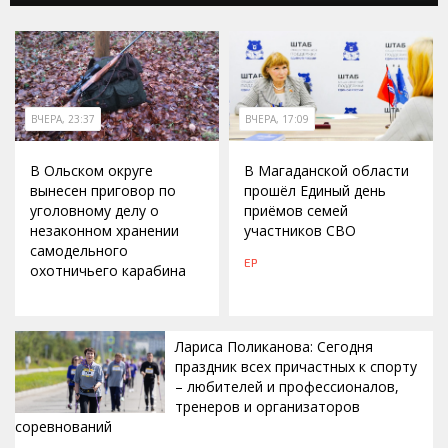
ВЧЕРА, 23:37
ВЧЕРА, 17:09
В Ольском округе
В Магаданской области
вынесен приговор по
прошёл Единый день
уголовному делу о
приёмов семей
незаконном хранении
участников СВО
самодельного
ЕР
охотничьего карабина
Лариса Поликанова: Сегодня
праздник всех причастных к спорту
– любителей и профессионалов,
тренеров и организаторов
соревнований
ВЧЕРА, 15:42