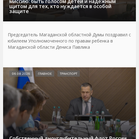
миссию: быть голосом детей и надежным
щитом для тех, кто нуждается в особой
защите
Председатель Магаданской областной Думы поздравил с
юбилеем Уполномоченного по правам ребенка в
Магаданской области Дениса Павлика
06.08.2026
ГЛАВНОЕ
ТРАНСПОРТ
Собственный дноуглубительный флот России