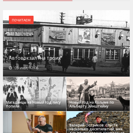
ПОЧИТАЕМ
Автовокзал "на троих"
05-июл, 12:08
Магаданцы на Новый год лису
Новый год на Колыме по
топили
Альберту Эйнштейну
Валерий Остриков: Спустя
несколько десятилетий, мне
так же интересно заниматься