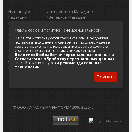
На главную
Интересное в Магадане
Редакция
"Вечерний Магадан"
портала
Городская доска объявлений
О проекте
Реклама
Файлы cookie и политика конфиденциальности.
Реклама на
Главный туристический портал
На сайте используются cookie-файлы. Продолжая
портале
Колымы
пользоваться данным сайтом, вы подтверждаете
Отзывы и
Политика в отношении обработки
свое согласие на использование файлов cookie в
соответствии с настоящим уведомлением,
предложения
персональных данных
Политикой обработки персональных данных
и
Интернет-
Согласие на обработку персональных
Согласием на обработку персональных данных
.
услуги
данных
На сайте используются
рекомендательные
технологии
.
Разработка
сайтов
Принять
© ООО ИА "КОЛЫМА-ИНФОРМ" 2000-2026 г.