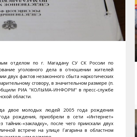
м отделом по г. Магадану СУ СК России по
дование уголовного дела в отношении жителей
ии двух фактов незаконного сбыта наркотических
арительному сговору, в значительном размере (п.
м сообщили РИА "КОЛЫМА-ИНФОРМ" в пресс-службе
ской области.
ода двое молодых людей 2005 года рождения
года рождения, приобрели в сети «Интернет»
з тайник-«закладку», после чего приискали двух
личной встрече на улице Гагарина в областном
 значительном размере.