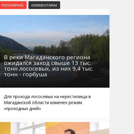
Маршруты. Улицы, остановки
Мошенники
ПОПУЛЯРНОЕ
КОММЕНТАРИИ
Телефоны
Интернет
Автобусы Магадан – Аэропорт
Жилье
Таблица приливов отливов
Не мусорить
Браконьеры
В реки Магаданского региона
ожидался заход свыше 13 тыс.
тонн лососевых, из них 9,4 тыс.
тонн - горбуша
Для прохода лососевых на нерестилища в
Магаданской области изменен режим
«проходных дней»