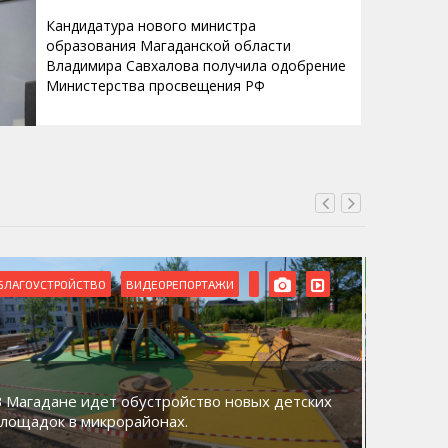
Кандидатура нового министра
образования Магаданской области
Владимира Савхалова получила одобрение
Министерства просвещения РФ
БЛАГОУСТРОЙСТВО
ВИДЕОРЕПОРТАЖИ
ВИДЕОРЕ
В Магадане идет обустройство новых детских
Акция «
площадок в микрорайонах.
общий д