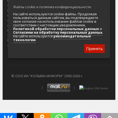
портала
Городская доска объявлений
О проекте
Реклама
Файлы cookie и политика конфиденциальности.
Реклама на
Главный туристический портал
На сайте используются cookie-файлы. Продолжая
портале
Колымы
пользоваться данным сайтом, вы подтверждаете
Отзывы и
Политика в отношении обработки
свое согласие на использование файлов cookie в
соответствии с настоящим уведомлением,
предложения
персональных данных
Политикой обработки персональных данных
и
Интернет-
Согласие на обработку персональных
Согласием на обработку персональных данных
.
услуги
данных
На сайте используются
рекомендательные
технологии
.
Разработка
сайтов
Принять
© ООО ИА "КОЛЫМА-ИНФОРМ" 2000-2026 г.