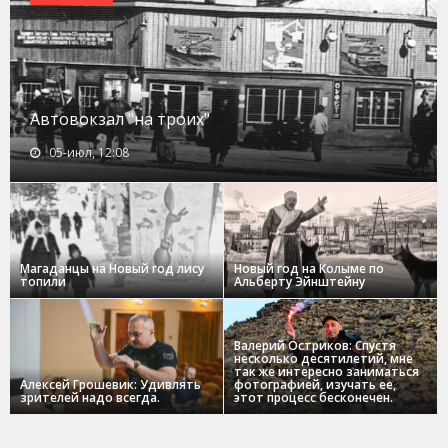
Автовокзал "на троих"
05-июл, 12:08
Магаданцы на Новый год лису
Новый год на Колыме по
топили
Альберту Эйнштейну
Валерий Остриков: Спустя
несколько десятилетий, мне
так же интересно заниматься
Алексей Грошевик: Удивлять
фотографией, изучать ее,
зрителей надо всегда.
этот процесс бесконечен.