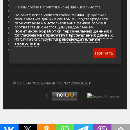
О проекте
Реклама
Файлы cookie и политика конфиденциальности.
Реклама на
Главный туристический портал
На сайте используются cookie-файлы. Продолжая
портале
Колымы
пользоваться данным сайтом, вы подтверждаете
Отзывы и
Политика в отношении обработки
свое согласие на использование файлов cookie в
соответствии с настоящим уведомлением,
предложения
персональных данных
Политикой обработки персональных данных
и
Интернет-
Согласие на обработку персональных
Согласием на обработку персональных данных
.
услуги
данных
На сайте используются
рекомендательные
технологии
.
Разработка
сайтов
Принять
© ООО ИА "КОЛЫМА-ИНФОРМ" 2000-2026 г.