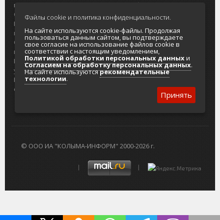
портала
Городская доска объявлений
О проекте
Реклама
Файлы cookie и политика конфиденциальности.
Реклама на
Главный туристический портал
На сайте используются cookie-файлы. Продолжая
портале
Колымы
пользоваться данным сайтом, вы подтверждаете
Отзывы и
Политика в отношении обработки
свое согласие на использование файлов cookie в
соответствии с настоящим уведомлением,
предложения
персональных данных
Политикой обработки персональных данных
и
Интернет-
Согласие на обработку персональных
Согласием на обработку персональных данных
.
услуги
данных
На сайте используются
рекомендательные
технологии
.
Разработка
сайтов
Принять
© ООО ИА "КОЛЫМА-ИНФОРМ" 2000-2026 г.