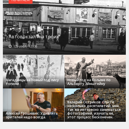
Автовокзал "на троих"
05-июл, 12:08
Магаданцы на Новый год лису
Новый год на Колыме по
топили
Альберту Эйнштейну
Валерий Остриков: Спустя
несколько десятилетий, мне
так же интересно заниматься
Алексей Грошевик: Удивлять
фотографией, изучать ее,
зрителей надо всегда.
этот процесс бесконечен.