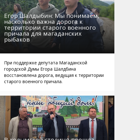
Егор Шалдыбин: Мы понимаем,
насколько важна дорога к
территории старого военного
причала для магаданских
рыбаков
При поддержке депутата Магаданской
городской Думы Егора Шалдбина
восстановлена дорога, ведущая к территории
старого военного причала.
В колымской столице прошла