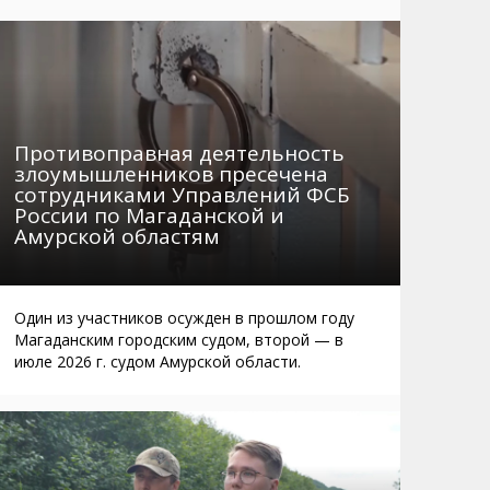
Маршруты. Улицы, остановки
Мошенники
Телефоны
Интернет
Автобусы Магадан – Аэропорт
Жилье
Таблица приливов отливов
Не мусорить
Противоправная деятельность
Браконьеры
злоумышленников пресечена
сотрудниками Управлений ФСБ
России по Магаданской и
Амурской областям
Один из участников осужден в прошлом году
Магаданским городским судом, второй — в
июле 2026 г. судом Амурской области.