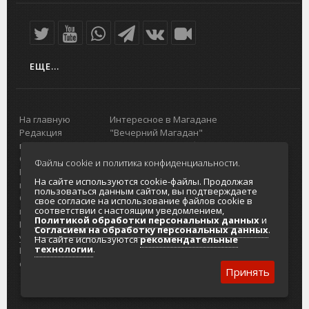
ЕЩЕ...
На главную
Интересное в Магадане
Редакция
"Вечерний Магадан"
портала
Городская доска объявлений
О проекте
Реклама
Файлы cookie и политика конфиденциальности.
Реклама на
Главный туристический портал
На сайте используются cookie-файлы. Продолжая
портале
Колымы
пользоваться данным сайтом, вы подтверждаете
Отзывы и
Политика в отношении обработки
свое согласие на использование файлов cookie в
соответствии с настоящим уведомлением,
предложения
персональных данных
Политикой обработки персональных данных
и
Интернет-
Согласие на обработку персональных
Согласием на обработку персональных данных
.
услуги
данных
На сайте используются
рекомендательные
технологии
.
Разработка
сайтов
Принять