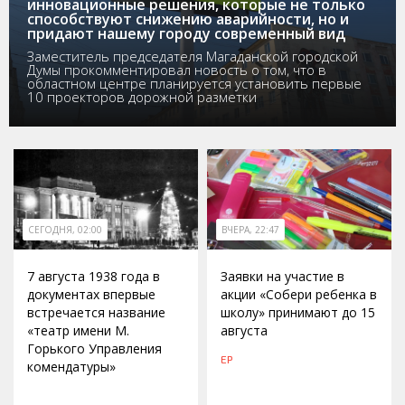
инновационные решения, которые не только
способствуют снижению аварийности, но и
придают нашему городу современный вид
Заместитель председателя Магаданской городской
Думы прокомментировал новость о том, что в
областном центре планируется установить первые
10 проекторов дорожной разметки
СЕГОДНЯ, 02:00
ВЧЕРА, 22:47
7 августа 1938 года в
Заявки на участие в
документах впервые
акции «Собери ребенка в
встречается название
школу» принимают до 15
«театр имени М.
августа
Горького Управления
ЕР
комендатуры»