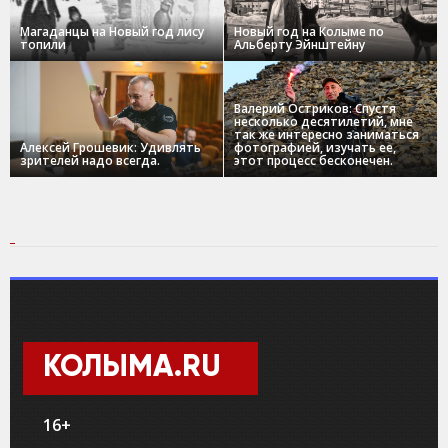
Магаданцы на Новый год лису
Новый год на Колыме по
топили
Альберту Эйнштейну
Валерий Остриков: Спустя
несколько десятилетий, мне
так же интересно заниматься
Алексей Грошевик: Удивлять
фотографией, изучать ее,
зрителей надо всегда.
этот процесс бесконечен.
КОЛЫМА.RU
16+