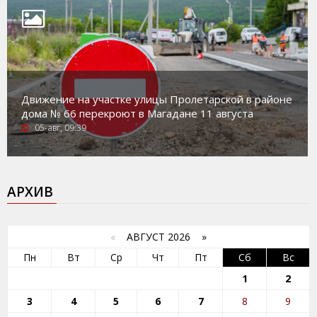
Движение на участке улицы Пролетарской в районе
дома № 66 перекроют в Магадане 11 августа
05-авг, 09:39
АРХИВ
«
АВГУСТ 2026 »
Пн
Вт
Ср
Чт
Пт
Сб
Вс
1
2
3
4
5
6
7
8
9