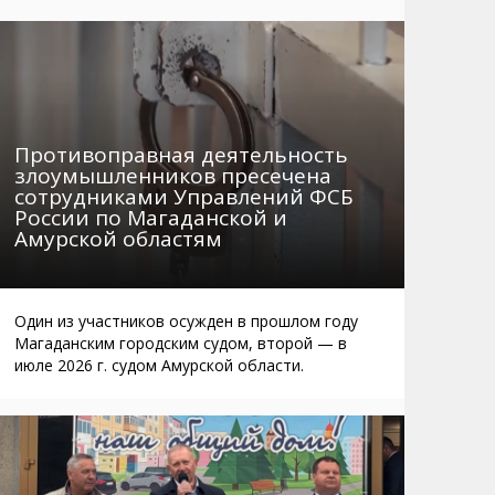
Маршруты. Улицы, остановки
Мошенники
Телефоны
Интернет
Автобусы Магадан – Аэропорт
Жилье
Таблица приливов отливов
Не мусорить
Противоправная деятельность
Браконьеры
злоумышленников пресечена
сотрудниками Управлений ФСБ
России по Магаданской и
Амурской областям
Один из участников осужден в прошлом году
Магаданским городским судом, второй — в
июле 2026 г. судом Амурской области.