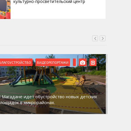
культурно-просветительский центр
БЛАГОУСТРОЙСТВО
ВИДЕОРЕПОРТАЖИ
ВИДЕОРЕ
В Магадане идет обустройство новых детских
Акция «
площадок в микрорайонах.
общий д