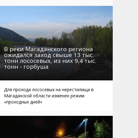
Маршруты. Улицы, остановки
Мошенники
Телефоны
Интернет
Автобусы Магадан – Аэропорт
Жилье
Таблица приливов отливов
Не мусорить
Браконьеры
В реки Магаданского региона
ожидался заход свыше 13 тыс.
тонн лососевых, из них 9,4 тыс.
тонн - горбуша
Для прохода лососевых на нерестилища в
Магаданской области изменен режим
«проходных дней»