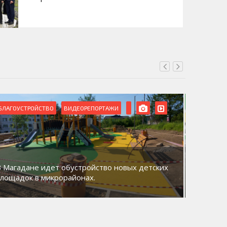
БЛАГОУСТРОЙСТВО
ВИДЕОРЕПОРТАЖИ
ВИДЕОРЕ
В Магадане идет обустройство новых детских
Акция «
площадок в микрорайонах.
общий д