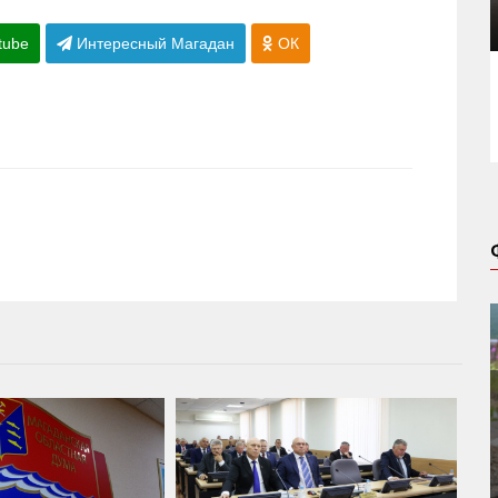
tube
Интересный Магадан
ОК