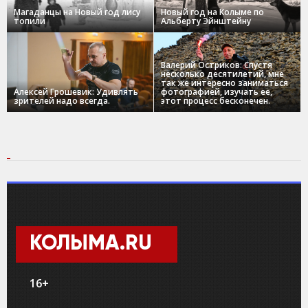
Магаданцы на Новый год лису
Новый год на Колыме по
топили
Альберту Эйнштейну
Валерий Остриков: Спустя
несколько десятилетий, мне
так же интересно заниматься
Алексей Грошевик: Удивлять
фотографией, изучать ее,
зрителей надо всегда.
этот процесс бесконечен.
КОЛЫМА.RU
16+