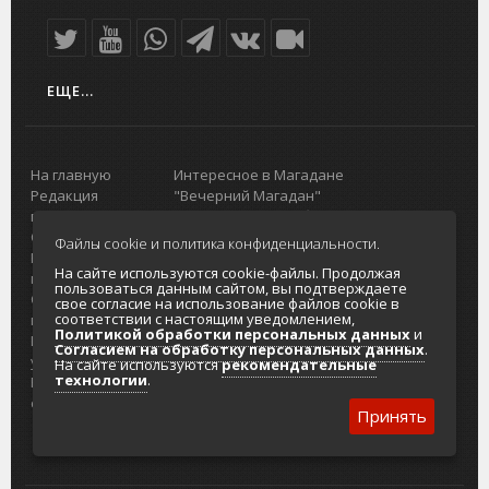
ЕЩЕ...
На главную
Интересное в Магадане
Редакция
"Вечерний Магадан"
портала
Городская доска объявлений
О проекте
Реклама
Файлы cookie и политика конфиденциальности.
Реклама на
Главный туристический портал
На сайте используются cookie-файлы. Продолжая
портале
Колымы
пользоваться данным сайтом, вы подтверждаете
Отзывы и
Политика в отношении обработки
свое согласие на использование файлов cookie в
соответствии с настоящим уведомлением,
предложения
персональных данных
Политикой обработки персональных данных
и
Интернет-
Согласие на обработку персональных
Согласием на обработку персональных данных
.
услуги
данных
На сайте используются
рекомендательные
технологии
.
Разработка
сайтов
Принять