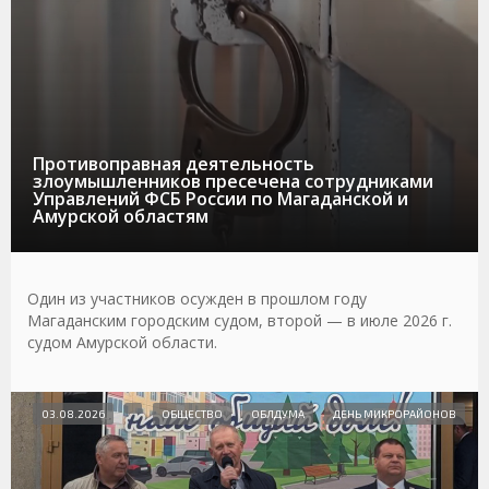
Противоправная деятельность
злоумышленников пресечена сотрудниками
Управлений ФСБ России по Магаданской и
Амурской областям
Один из участников осужден в прошлом году
Магаданским городским судом, второй — в июле 2026 г.
судом Амурской области.
03.08.2026
ОБЩЕСТВО
ОБЛДУМА
ДЕНЬ МИКРОРАЙОНОВ