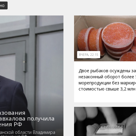
СНО
ВЧЕРА, 22:15
Двое рыбаков осуждены за
незаконный оборот более 
морепродукции без маркир
стоимостью свыше 3,2 млн
азования
авхалова получила
ения РФ
анской области Владимира