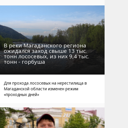
Маршруты. Улицы, остановки
Мошенники
Телефоны
Интернет
Автобусы Магадан – Аэропорт
Жилье
Таблица приливов отливов
Не мусорить
Браконьеры
В реки Магаданского региона
ожидался заход свыше 13 тыс.
тонн лососевых, из них 9,4 тыс.
тонн - горбуша
Для прохода лососевых на нерестилища в
Магаданской области изменен режим
«проходных дней»