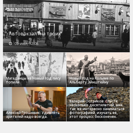
Автовокзал "на троих"
05-июл, 12:08
Магаданцы на Новый год лису
Новый год на Колыме по
топили
Альберту Эйнштейну
Валерий Остриков: Спустя
несколько десятилетий, мне
так же интересно заниматься
Алексей Грошевик: Удивлять
фотографией, изучать ее,
зрителей надо всегда.
этот процесс бесконечен.