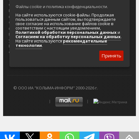
О проекте
Реклама
Файлы cookie и политика конфиденциальности.
Реклама на
Главный туристический портал
На сайте используются cookie-файлы. Продолжая
портале
Колымы
пользоваться данным сайтом, вы подтверждаете
Отзывы и
Политика в отношении обработки
свое согласие на использование файлов cookie в
соответствии с настоящим уведомлением,
предложения
персональных данных
Политикой обработки персональных данных
и
Интернет-
Согласие на обработку персональных
Согласием на обработку персональных данных
.
услуги
данных
На сайте используются
рекомендательные
технологии
.
Разработка
сайтов
Принять
© ООО ИА "КОЛЫМА-ИНФОРМ" 2000-2026 г.