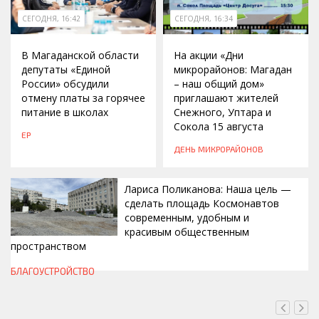
СЕГОДНЯ, 16:42
СЕГОДНЯ, 16:34
В Магаданской области
На акции «Дни
депутаты «Единой
микрорайонов: Магадан
России» обсудили
– наш общий дом»
отмену платы за горячее
приглашают жителей
питание в школах
Снежного, Уптара и
Сокола 15 августа
ЕР
ДЕНЬ МИКРОРАЙОНОВ
Лариса Поликанова: Наша цель —
сделать площадь Космонавтов
современным, удобным и
красивым общественным
пространством
СЕГОДНЯ, 16:00
БЛАГОУСТРОЙСТВО