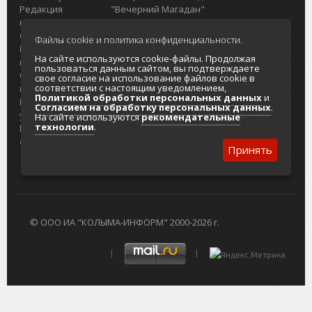
Редакция
"Вечерний Магадан"
портала
Городская доска объявлений
О проекте
Реклама
Файлы cookie и политика конфиденциальности.
Реклама на
Главный туристический портал
На сайте используются cookie-файлы. Продолжая
портале
Колымы
пользоваться данным сайтом, вы подтверждаете
Отзывы и
Политика в отношении обработки
свое согласие на использование файлов cookie в
соответствии с настоящим уведомлением,
предложения
персональных данных
Политикой обработки персональных данных
и
Интернет-
Согласие на обработку персональных
Согласием на обработку персональных данных
.
услуги
данных
На сайте используются
рекомендательные
технологии
.
Разработка
сайтов
Принять
© ООО ИА "КОЛЫМА-ИНФОРМ" 2000-2026 г.