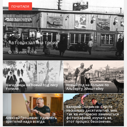
ПОЧИТАЕМ
Автовокзал "на троих"
05-июл, 12:08
Магаданцы на Новый год лису
Новый год на Колыме по
топили
Альберту Эйнштейну
Валерий Остриков: Спустя
несколько десятилетий, мне
так же интересно заниматься
Алексей Грошевик: Удивлять
фотографией, изучать ее,
зрителей надо всегда.
этот процесс бесконечен.