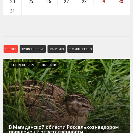
24
25
26
27
28
29
30
31
СВЕЖЕЕ
ПРОИСШЕСТВИЕ
ПОЛИТИКА
ЭТО ИНТЕРЕСНО
СЕГОДНЯ, 10:59
НОВОСТИ
В Магаданской области Россельхознадзором
привлечен к ответственности