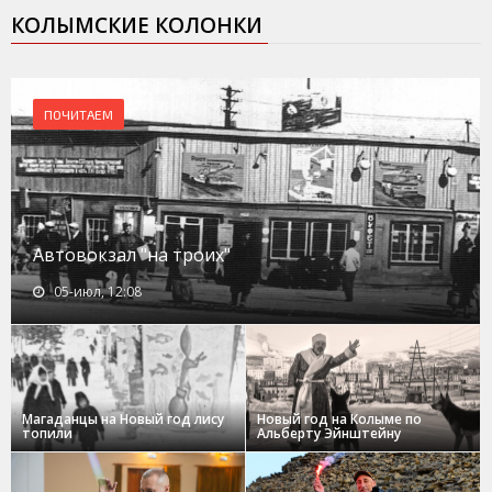
КОЛЫМСКИЕ КОЛОНКИ
ПОЧИТАЕМ
Автовокзал "на троих"
05-июл, 12:08
Магаданцы на Новый год лису
Новый год на Колыме по
топили
Альберту Эйнштейну