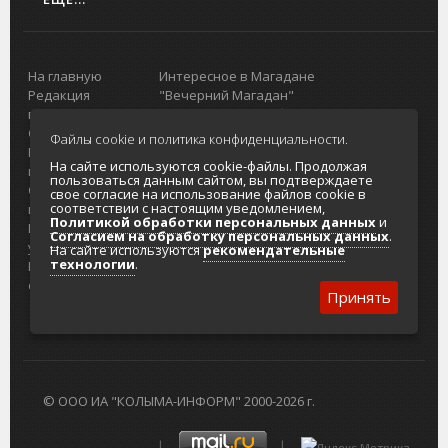
На главную
Интересное в Магадане
Редакция
"Вечерний Магадан"
портала
Городская доска объявлений
О проекте
Реклама
Файлы cookie и политика конфиденциальности.
Реклама на
Главный туристический портал
На сайте используются cookie-файлы. Продолжая
портале
Колымы
пользоваться данным сайтом, вы подтверждаете
Отзывы и
Политика в отношении обработки
свое согласие на использование файлов cookie в
соответствии с настоящим уведомлением,
предложения
персональных данных
Политикой обработки персональных данных
и
Интернет-
Согласие на обработку персональных
Согласием на обработку персональных данных
.
услуги
данных
На сайте используются
рекомендательные
технологии
.
Разработка
сайтов
Принять
© ООО ИА "КОЛЫМА-ИНФОРМ" 2000-2026 г.