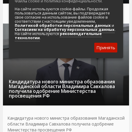
Файлы cookie и политика конфиденциальности.
На сайте используются cookie-файлы. Продолжая
пользоваться данным сайтом, вы подтверждаете
свое согласие на использование файлов cookie в
соответствии с настоящим уведомлением,
Политикой обработки персональных данных
и
Согласием на обработку персональных данных
.
07.08.2026
ОБРАЗОВАНИЕ
На сайте используются
рекомендательные
технологии
.
Принять
Кандидатура нового министра образования
Магаданской области Владимира Савхалова
получила одобрение Министерства
просвещения РФ
Кандидатура нового министра образования Магаданской
области Владимира Савхалова получила одобрение
Министерства просвещения РФ