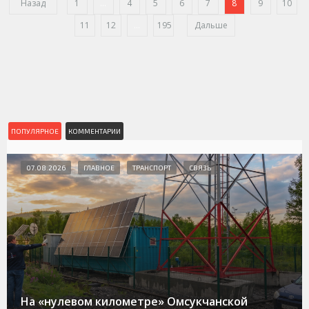
Назад
1
...
4
5
6
7
8
9
10
11
12
...
195
Дальше
ПОПУЛЯРНОЕ
КОММЕНТАРИИ
07.08.2026
ГЛАВНОЕ
ТРАНСПОРТ
СВЯЗЬ
На «нулевом километре» Омсукчанской