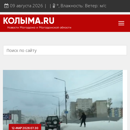
09 августа 2026 | |
°
, Влажность: Ветер: м/с
КОЛЫМА.RU
Новости Магадана и Магаданской области
12-МАР 2026 07:30