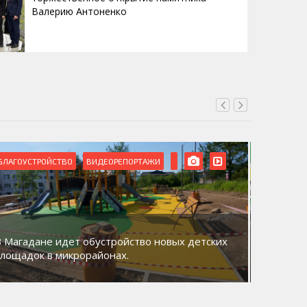
Валерию Антоненко
БЛАГОУСТРОЙСТВО
ВИДЕОРЕПОРТАЖИ
ВИДЕОРЕ
В Магадане идет обустройство новых детских
Акция «
площадок в микрорайонах.
общий д