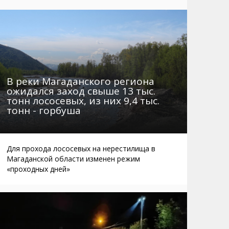
Маршруты. Улицы, остановки
Мошенники
Телефоны
Интернет
Автобусы Магадан – Аэропорт
Жилье
Таблица приливов отливов
Не мусорить
Браконьеры
В реки Магаданского региона
ожидался заход свыше 13 тыс.
тонн лососевых, из них 9,4 тыс.
тонн - горбуша
Для прохода лососевых на нерестилища в
Магаданской области изменен режим
«проходных дней»