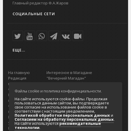
Главный редактор Ф.А.Жаров
СОЦИАЛЬНЫЕ СЕТИ
ЕЩЕ...
На главную
Интересное в Магадане
Редакция
"Вечерний Магадан"
портала
Городская доска объявлений
О проекте
Реклама
Файлы cookie и политика конфиденциальности.
Реклама на
Главный туристический портал
На сайте используются cookie-файлы. Продолжая
портале
Колымы
пользоваться данным сайтом, вы подтверждаете
Отзывы и
Политика в отношении обработки
свое согласие на использование файлов cookie в
соответствии с настоящим уведомлением,
предложения
персональных данных
Политикой обработки персональных данных
и
Интернет-
Согласие на обработку персональных
Согласием на обработку персональных данных
.
услуги
данных
На сайте используются
рекомендательные
технологии
.
Разработка