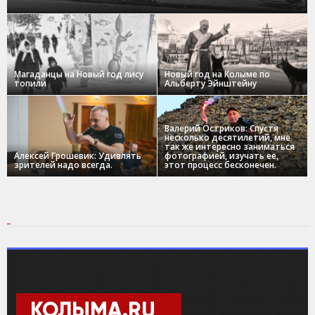
Магаданцы на Новый год лису
Новый год на Колыме по
топили
Альберту Эйнштейну
Валерий Остриков: Спустя
несколько десятилетий, мне
так же интересно заниматься
Алексей Грошевик: Удивлять
фотографией, изучать ее,
зрителей надо всегда.
этот процесс бесконечен.
КОЛЫМА.RU