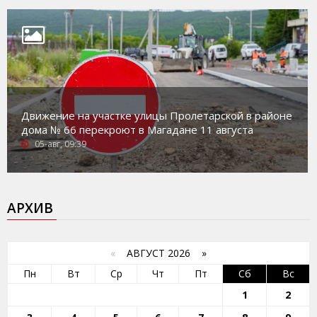
Движение на участке улицы Пролетарской в районе
дома № 66 перекроют в Магадане 11 августа
05-авг, 09:39
АРХИВ
«
АВГУСТ 2026 »
Пн
Вт
Ср
Чт
Пт
Сб
Вс
1
2