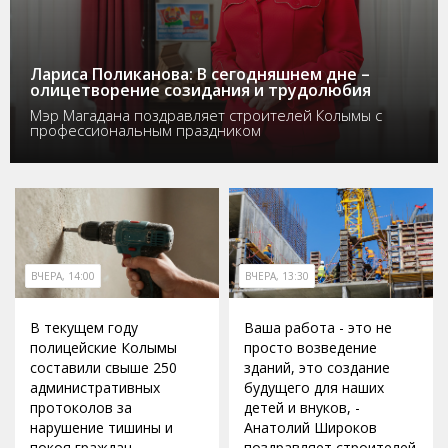
Лариса Поликанова: В сегодняшнем дне –
олицетворение созидания и трудолюбия
Мэр Магадана поздравляет строителей Колымы с
профессиональным праздником
ВЧЕРА, 14:00
ВЧЕРА, 13:30
В текущем году
Ваша работа - это не
полицейские Колымы
просто возведение
составили свыше 250
зданий, это создание
административных
будущего для наших
протоколов за
детей и внуков, -
нарушение тишины и
Анатолий Широков
покоя граждан
поздравляет строителей