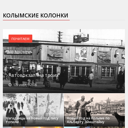
КОЛЫМСКИЕ КОЛОНКИ
ПОЧИТАЕМ
Автовокзал "на троих"
05-июл, 12:08
Магаданцы на Новый год лису
Новый год на Колыме по
топили
Альберту Эйнштейну