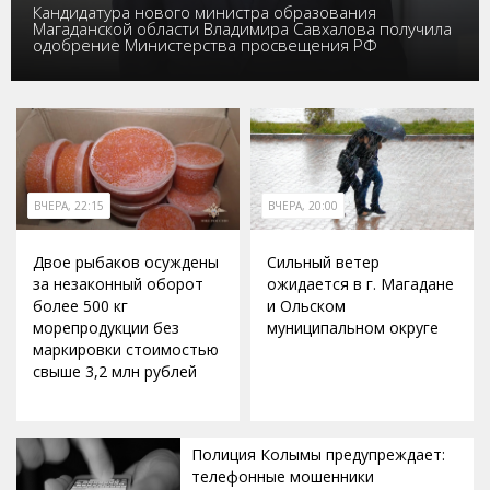
Кандидатура нового министра образования
Магаданской области Владимира Савхалова получила
одобрение Министерства просвещения РФ
ВЧЕРА, 22:15
ВЧЕРА, 20:00
Двое рыбаков осуждены
Сильный ветер
за незаконный оборот
ожидается в г. Магадане
более 500 кг
и Ольском
морепродукции без
муниципальном округе
маркировки стоимостью
свыше 3,2 млн рублей
Полиция Колымы предупреждает:
телефонные мошенники