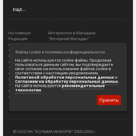
ЕЩЕ...
На главную
Интересное в Магадане
Редакция
"Вечерний Магадан"
портала
Городская доска объявлений
О проекте
Реклама
Файлы cookie и политика конфиденциальности.
Реклама на
Главный туристический портал
На сайте используются cookie-файлы. Продолжая
портале
Колымы
пользоваться данным сайтом, вы подтверждаете
Отзывы и
Политика в отношении обработки
свое согласие на использование файлов cookie в
соответствии с настоящим уведомлением,
предложения
персональных данных
Политикой обработки персональных данных
и
Интернет-
Согласие на обработку персональных
Согласием на обработку персональных данных
.
услуги
данных
На сайте используются
рекомендательные
технологии
.
Разработка
сайтов
Принять
© ООО ИА "КОЛЫМА-ИНФОРМ" 2000-2026 г.