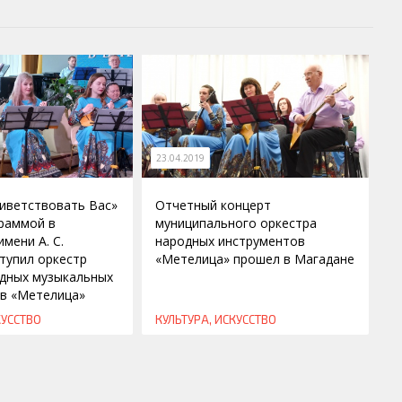
23.04.2019
иветствовать Вас»
Отчетный концерт
граммой в
муниципального оркестра
мени А. С.
народных инструментов
тупил оркестр
«Метелица» прошел в Магадане
одных музыкальных
в «Метелица»
КУССТВО
КУЛЬТУРА, ИСКУССТВО