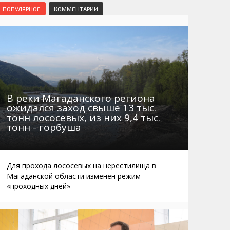
Маршруты. Улицы, остановки
Мошенники
ПОПУЛЯРНОЕ
КОММЕНТАРИИ
Телефоны
Интернет
Автобусы Магадан – Аэропорт
Жилье
Таблица приливов отливов
Не мусорить
Браконьеры
В реки Магаданского региона
ожидался заход свыше 13 тыс.
тонн лососевых, из них 9,4 тыс.
тонн - горбуша
Для прохода лососевых на нерестилища в
Магаданской области изменен режим
«проходных дней»