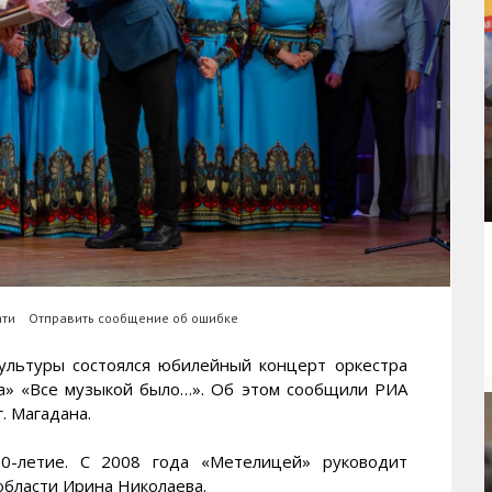
ати
Отправить сообщение об ошибке
ьтуры состоялся юбилейный концерт оркестра
а» «Все музыкой было…». Об этом сообщили РИА
 Магадана.
30-летие. С 2008 года «Метелицей» руководит
области Ирина Николаева.