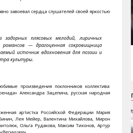
авно завоевал сердца слушателей своей яркостью
з задорных плясовых мелодий, лиричных
 романсов — драгоценная сокровищница
аемый источник вдохновения для поэзии и
нтра культуры.
юбимые произведения поклонников коллектива:
ренада» Александра Зацепина, русская народная
луженная артистка Российской Федерации Мария
убинин, Лея Мейер, Валентина Михайлова, Мирон
ритолюк, Ольга Рудакова, Максим Тихонов, Артур
 «Веснушки».