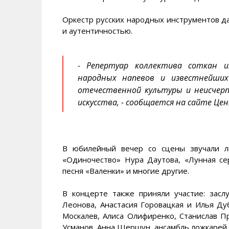
Оркестр русских народных инструментов д
и аутентичностью.
- Репертуар коллектива соткан и
народных напевов и известнейших
отечественной культуры и неисчерп
искусства, - сообщается на сайте Це
В юбилейный вечер со сцены звучали л
«Одиночество» Нура Даутова, «Лунная се
песня «Валенки» и многие другие.
В концерте также приняли участие: зас
Леонова, Анастасия Горовацкая и Илья Д
Москалев, Алиса Олифиренко, Станислав П
Усманов, Анна Шершун, ансамбль ложкарей