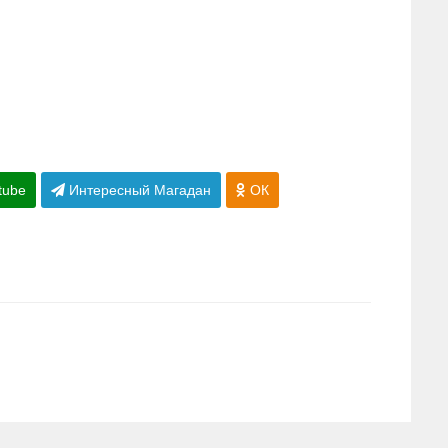
tube
Интересный Магадан
ОК