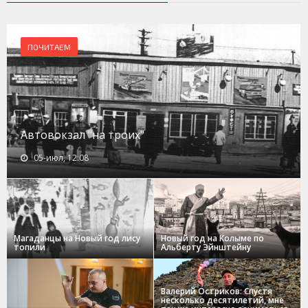
ПОЧИТАЕМ
Автовокзал "на троих"
05-июл, 12:08
Магаданцы на Новый год лису
Новый год на Колыме по
топили
Альберту Эйнштейну
Валерий Остриков: Спустя
несколько десятилетий, мне