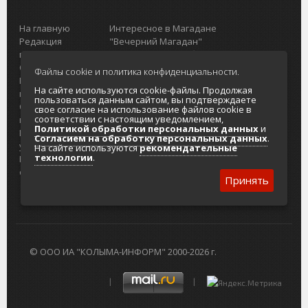
На главную
Интересное в Магадане
Редакция
"Вечерний Магадан"
портала
Городская доска объявлений
О проекте
Реклама
Файлы cookie и политика конфиденциальности.
Реклама на
Главный туристический портал
На сайте используются cookie-файлы. Продолжая
портале
Колымы
пользоваться данным сайтом, вы подтверждаете
Отзывы и
Политика в отношении обработки
свое согласие на использование файлов cookie в
соответствии с настоящим уведомлением,
предложения
персональных данных
Политикой обработки персональных данных
и
Интернет-
Согласие на обработку персональных
Согласием на обработку персональных данных
.
услуги
данных
На сайте используются
рекомендательные
технологии
.
Разработка
сайтов
Принять
© ООО ИА "КОЛЫМА-ИНФОРМ" 2000-2026 г.