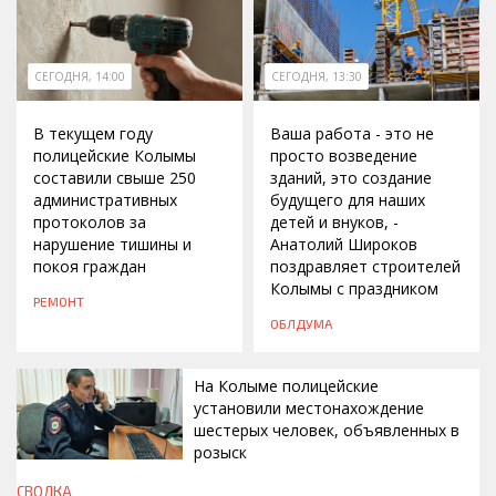
СЕГОДНЯ, 14:00
СЕГОДНЯ, 13:30
В текущем году
Ваша работа - это не
полицейские Колымы
просто возведение
составили свыше 250
зданий, это создание
административных
будущего для наших
протоколов за
детей и внуков, -
нарушение тишины и
Анатолий Широков
покоя граждан
поздравляет строителей
Колымы с праздником
РЕМОНТ
ОБЛДУМА
На Колыме полицейские
установили местонахождение
шестерых человек, объявленных в
розыск
СВОДКА
СЕГОДНЯ, 13:00