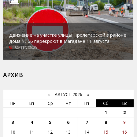
Движение на участке улицы Пролетарской в районе
дома № 66 перекроют в Магадане 11 августа
05-авг, 09:39
АРХИВ
«
АВГУСТ 2026 »
Пн
Вт
Ср
Чт
Пт
Сб
Вс
1
2
3
4
5
6
7
8
9
10
11
12
13
14
15
16