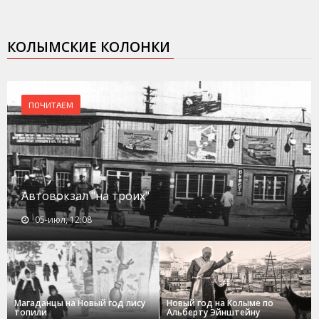
КОЛЫМСКИЕ КОЛОНКИ
ПОЧИТАЕМ
Автовокзал "на троих"
05-июл, 12:08
Магаданцы на Новый год лису
Новый год на Колыме по
топили
Альберту Эйнштейну