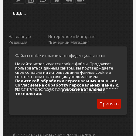
ЕЩЕ...
На главную
Интересное в Магадане
Редакция
"Вечерний Магадан"
портала
Городская доска объявлений
О проекте
Реклама
Файлы cookie и политика конфиденциальности.
Реклама на
Главный туристический портал
На сайте используются cookie-файлы. Продолжая
портале
Колымы
пользоваться данным сайтом, вы подтверждаете
Отзывы и
Политика в отношении обработки
свое согласие на использование файлов cookie в
соответствии с настоящим уведомлением,
предложения
персональных данных
Политикой обработки персональных данных
и
Интернет-
Согласие на обработку персональных
Согласием на обработку персональных данных
.
услуги
данных
На сайте используются
рекомендательные
технологии
.
Разработка
сайтов
Принять
© ООО ИА "КОЛЫМА-ИНФОРМ" 2000-2026 г.