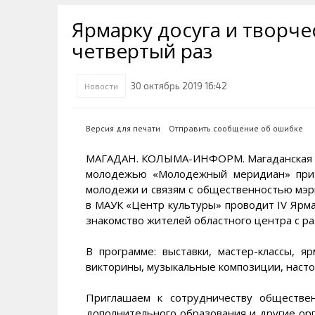
Транспортная инфраструктура
Губернатор
Инте
Кван
Ярмарку досуга и творче
Их надо знать. Галерея славы
Наркоте нет
Песн
Визи
Колымы
четвертый раз
Аэропорт Магадан
Хран
Благ
Достопримечательности
Магадана и области
Полицейских не бить
Онла
Ипот
30 октябрь 2019 16:42
Новости
Туристическик маршруты
Сельское хозяйство
Горн
Версия для печати
Отправить сообщение об ошибке
Аварии ДТП
Алим
МАГАДАН. КОЛЫМА-ИНФОРМ. Магаданская го
молодежью «Молодежный меридиан» при 
молодежи и связям с общественностью мэри
в МАУК «Центр культуры» проводит IV Ярмар
знакомство жителей областного центра с ра
В программе: выставки, мастер-классы, 
викторины, музыкальные композиции, насто
Приглашаем к сотрудничеству обществе
дополнительного образования и другие орг