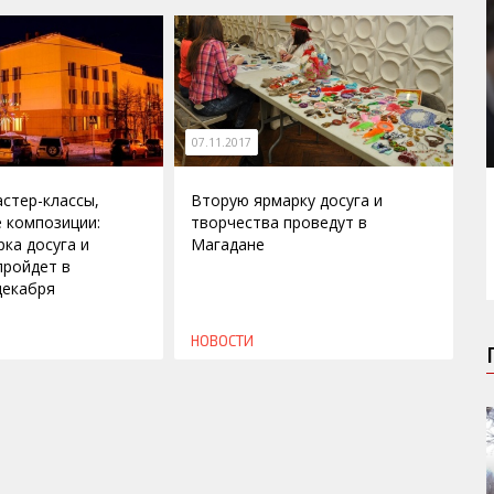
07.11.2017
астер-классы,
Вторую ярмарку досуга и
 композиции:
творчества проведут в
ка досуга и
Магадане
пройдет в
декабря
НОВОСТИ