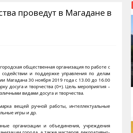
рактивная карта
ториум
Кинохроника Магадана
УМВД
ства проведут в Магадане в
и о Колыме
т
3D районы города
Косторезы Магадана
ители экрана. Заставки
оустройство
Фотоальбом
Профсоюзы
йн вебкамеры в Магадане
ека
Соцподдержка
олыжная школа
Рыбу ловим
енты
Магадан в Instagram
родская общественная организация по работе с
содействии и поддержке управления по делам
и Магадана 30 ноября 2019 года с 13.00 до 16.00
ку досуга и творчества (0+). Цель мероприятия –
зличными видами досуга и творчества.
ярмарка вещей ручной работы, интеллектуальные
льные игры и др.
нные организации и объединения, учреждения
анизации города, а также мастеров декоративно-