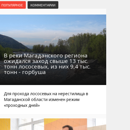
Маршруты. Улицы, остановки
Мошенники
ПОПУЛЯРНОЕ
КОММЕНТАРИИ
Телефоны
Интернет
Автобусы Магадан – Аэропорт
Жилье
Таблица приливов отливов
Не мусорить
Браконьеры
В реки Магаданского региона
ожидался заход свыше 13 тыс.
тонн лососевых, из них 9,4 тыс.
тонн - горбуша
Для прохода лососевых на нерестилища в
Магаданской области изменен режим
«проходных дней»