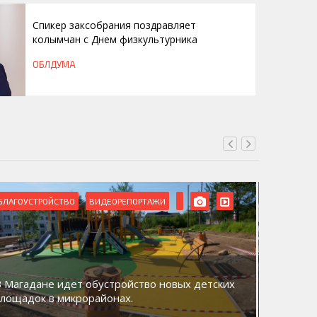
Спикер заксобрания поздравляет
колымчан с Днем физкультурника
ОБЛДУМА
БЛАГОУСТРОЙСТВО
ВИДЕОРЕПОРТАЖИ
ВИДЕОРЕ
В Магадане идет обустройство новых детских
Акция «
площадок в микрорайонах.
общий д