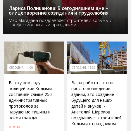
Лариса Поликанова: В сегодняшнем дне –
олицетворение созидания и трудолюбия
Мэр Магадана поздравляет строителей Колымы с
профессиональным праздником
СЕГОДНЯ, 14:00
СЕГОДНЯ, 13:30
В текущем году
Ваша работа - это не
полицейские Колымы
просто возведение
составили свыше 250
зданий, это создание
административных
будущего для наших
протоколов за
детей и внуков, -
нарушение тишины и
Анатолий Широков
покоя граждан
поздравляет строителей
Колымы с праздником
РЕМОНТ