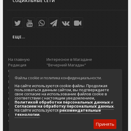
СОЦИАЛЬНЫЕ СЕТИ
ЕЩЕ...
На главную
Интересное в Магадане
Редакция
"Вечерний Магадан"
портала
Городская доска объявлений
О проекте
Реклама
Файлы cookie и политика конфиденциальности.
Реклама на
Главный туристический портал
На сайте используются cookie-файлы. Продолжая
портале
Колымы
пользоваться данным сайтом, вы подтверждаете
Отзывы и
Политика в отношении обработки
свое согласие на использование файлов cookie в
соответствии с настоящим уведомлением,
предложения
персональных данных
Политикой обработки персональных данных
и
Интернет-
Согласие на обработку персональных
Согласием на обработку персональных данных
.
услуги
данных
На сайте используются
рекомендательные
технологии
.
Разработка
сайтов
Принять