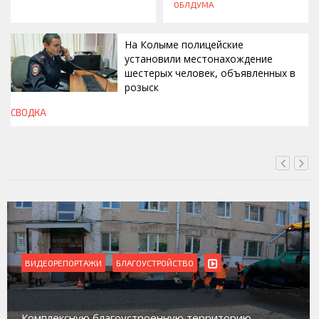
ОБЛДУМА
На Колыме полицейские
установили местонахождение
шестерых человек, объявленных в
розыск
СВОДКА
СЕГОДНЯ, 13:00
ВИДЕОРЕПОРТАЖИ
Магадан присоединился к пилотному проекту по
работе с несовершеннолетними из групп