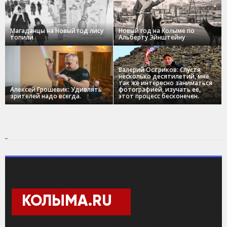
Магаданцы на Новый год лису
Новый год на Колыме по
топили
Альберту Эйнштейну
Валерий Остриков: Спустя
несколько десятилетий, мне
так же интересно заниматься
Алексей Грошевик: Удивлять
фотографией, изучать ее,
зрителей надо всегда.
этот процесс бесконечен.
КОЛЫМА.RU