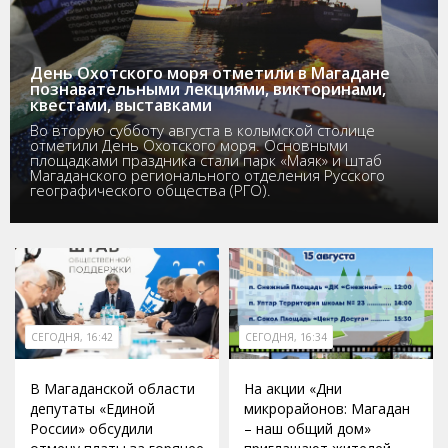
День Охотского моря отметили в Магадане
познавательными лекциями, викторинами,
квестами, выставками
Во вторую субботу августа в колымской столице
отметили День Охотского моря. Основными
площадками праздника стали парк «Маяк» и штаб
Магаданского регионального отделения Русского
географического общества (РГО).
СЕГОДНЯ, 16:42
СЕГОДНЯ, 16:34
В Магаданской области
На акции «Дни
депутаты «Единой
микрорайонов: Магадан
России» обсудили
– наш общий дом»