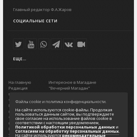
Главный редактор Ф.А.Жаров
СОЦИАЛЬНЫЕ СЕТИ
ЕЩЕ...
На главную
Интересное в Магадане
Редакция
"Вечерний Магадан"
портала
Городская доска объявлений
О проекте
Реклама
Файлы cookie и политика конфиденциальности.
Реклама на
Главный туристический портал
На сайте используются cookie-файлы. Продолжая
портале
Колымы
пользоваться данным сайтом, вы подтверждаете
Отзывы и
Политика в отношении обработки
свое согласие на использование файлов cookie в
соответствии с настоящим уведомлением,
предложения
персональных данных
Политикой обработки персональных данных
и
Интернет-
Согласие на обработку персональных
Согласием на обработку персональных данных
.
услуги
данных
На сайте используются
рекомендательные