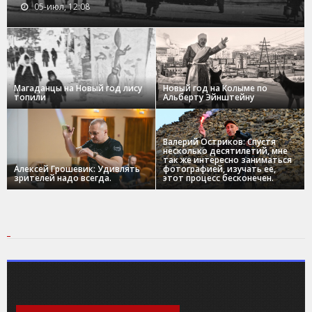
05-июл, 12:08
Магаданцы на Новый год лису
Новый год на Колыме по
топили
Альберту Эйнштейну
Валерий Остриков: Спустя
несколько десятилетий, мне
так же интересно заниматься
Алексей Грошевик: Удивлять
фотографией, изучать ее,
зрителей надо всегда.
этот процесс бесконечен.