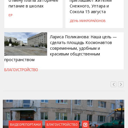
отмену платы за горячее
приглашают жителей
питание в школах
Снежного, Уптара и
Сокола 15 августа
ЕР
ДЕНЬ МИКРОРАЙОНОВ
Лариса Поликанова: Наша цель —
сделать площадь Космонавтов
современным, удобным и
красивым общественным
пространством
СЕГОДНЯ, 16:00
БЛАГОУСТРОЙСТВО
ВИДЕОРЕПОРТАЖИ