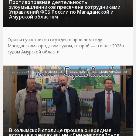
Противоправная деятельность
злоумышленников пресечена сотрудниками
Управлений ФСБ России по Магаданской и
Амурской областям
Один из участников осужден в прошлом году
Магаданским городским судом, второй — в июле 2026 г.
судом Амурской области.
03.08.2026
ОБЩЕСТВО
ОБЛДУМА
ДЕНЬ МИКРОРАЙОНОВ
В колымской столице прошла очередная
встреча в рамках акции «Дни микрорайонов: