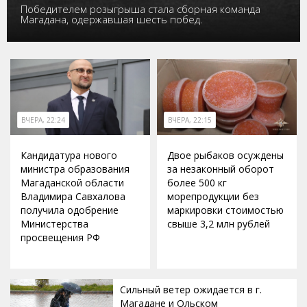
Победителем розыгрыша стала сборная команда
Магадана, одержавшая шесть побед.
ВЧЕРА, 22:24
ВЧЕРА, 22:15
Кандидатура нового
Двое рыбаков осуждены
министра образования
за незаконный оборот
Магаданской области
более 500 кг
Владимира Савхалова
морепродукции без
получила одобрение
маркировки стоимостью
Министерства
свыше 3,2 млн рублей
просвещения РФ
Сильный ветер ожидается в г.
Магадане и Ольском