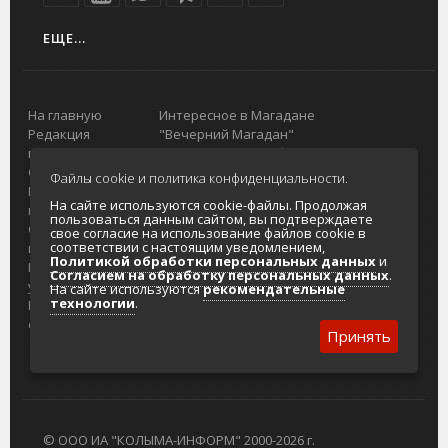
ЕЩЕ...
На главную
Интересное в Магадане
Редакция
"Вечерний Магадан"
портала
Городская доска объявлений
О проекте
Реклама
Файлы cookie и политика конфиденциальности.
Реклама на
Главный туристический портал
На сайте используются cookie-файлы. Продолжая
портале
Колымы
пользоваться данным сайтом, вы подтверждаете
Отзывы и
Политика в отношении обработки
свое согласие на использование файлов cookie в
соответствии с настоящим уведомлением,
предложения
персональных данных
Политикой обработки персональных данных
и
Интернет-
Согласие на обработку персональных
Согласием на обработку персональных данных
.
услуги
данных
На сайте используются
рекомендательные
технологии
.
Разработка
сайтов
Принять
© ООО ИА "КОЛЫМА-ИНФОРМ" 2000-2026 г.