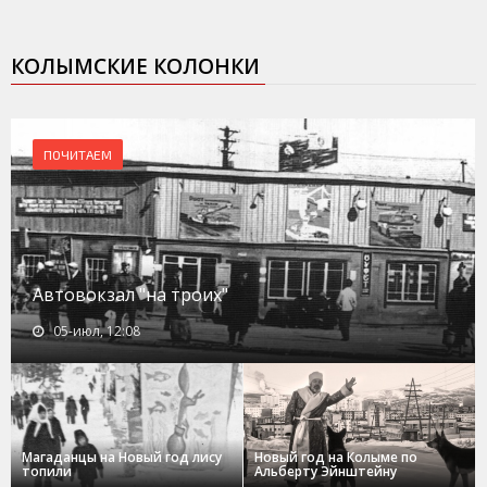
КОЛЫМСКИЕ КОЛОНКИ
ПОЧИТАЕМ
Автовокзал "на троих"
05-июл, 12:08
Магаданцы на Новый год лису
Новый год на Колыме по
топили
Альберту Эйнштейну