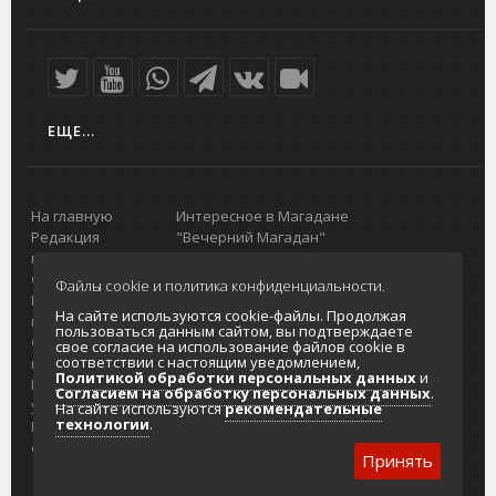
ЕЩЕ...
На главную
Интересное в Магадане
Редакция
"Вечерний Магадан"
портала
Городская доска объявлений
О проекте
Реклама
Файлы cookie и политика конфиденциальности.
Реклама на
Главный туристический портал
На сайте используются cookie-файлы. Продолжая
портале
Колымы
пользоваться данным сайтом, вы подтверждаете
Отзывы и
Политика в отношении обработки
свое согласие на использование файлов cookie в
соответствии с настоящим уведомлением,
предложения
персональных данных
Политикой обработки персональных данных
и
Интернет-
Согласие на обработку персональных
Согласием на обработку персональных данных
.
услуги
данных
На сайте используются
рекомендательные
технологии
.
Разработка
сайтов
Принять