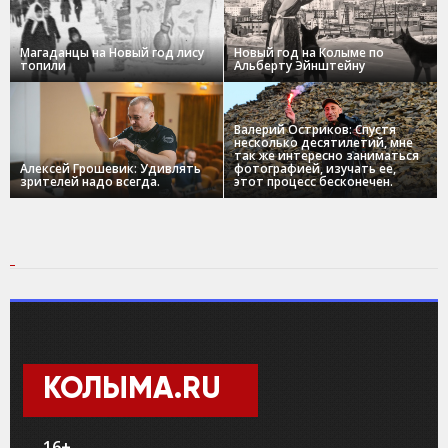
Магаданцы на Новый год лису
Новый год на Колыме по
топили
Альберту Эйнштейну
Валерий Остриков: Спустя
несколько десятилетий, мне
так же интересно заниматься
Алексей Грошевик: Удивлять
фотографией, изучать ее,
зрителей надо всегда.
этот процесс бесконечен.
КОЛЫМА.RU
16+