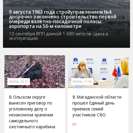
9 августа 1963 года стройуправлением №4
досрочно закончено строительство первой
очереди взлётно-посадочной полосы
аэропорта на 56-м километре
10 сентября ВПП длиной 1 680 метров сдана в
эксплуатацию
ВЧЕРА, 23:37
ВЧЕРА, 17:09
В Ольском округе
В Магаданской области
вынесен приговор по
прошёл Единый день
уголовному делу о
приёмов семей
незаконном хранении
участников СВО
самодельного
ЕР
охотничьего карабина