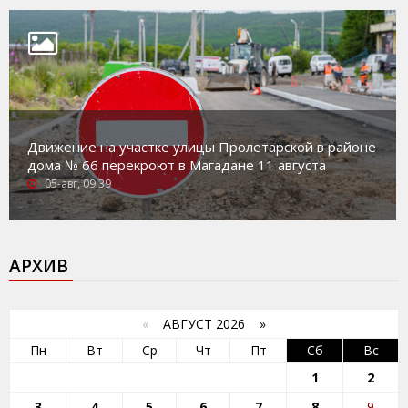
Движение на участке улицы Пролетарской в районе
дома № 66 перекроют в Магадане 11 августа
05-авг, 09:39
АРХИВ
«
АВГУСТ 2026 »
Пн
Вт
Ср
Чт
Пт
Сб
Вс
1
2
3
4
5
6
7
8
9