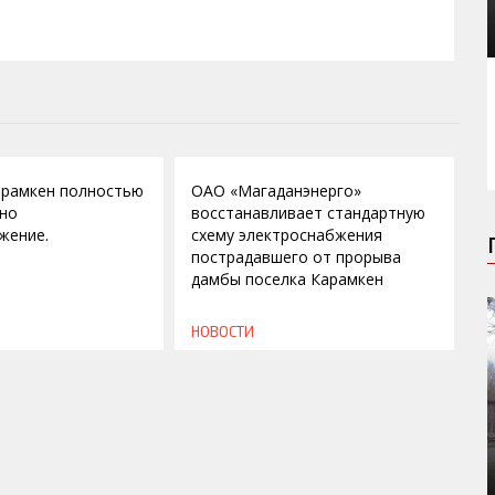
31.08.2009
арамкен полностью
ОАО «Магаданэнерго»
ено
восстанавливает стандартную
жение.
схему электроснабжения
пострадавшего от прорыва
дамбы поселка Карамкен
НОВОСТИ