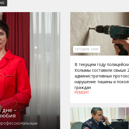
СНО
СЕГОДНЯ, 14:00
В текущем году полицейск
Колымы составили свыше 
административных протоко
нарушение тишины и покоя
граждан
РЕМОНТ
 дне –
любия
 профессиональным