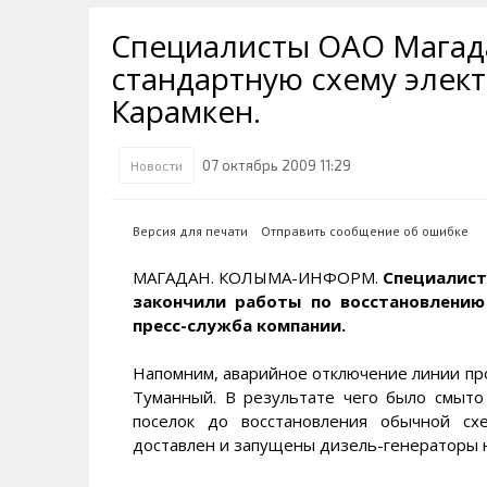
Транспортная инфраструктура
Губернатор
Инте
Кван
Специалисты ОАО Магад
Их надо знать. Галерея славы
Наркоте нет
Песн
Визи
Колымы
стандартную схему элек
Аэропорт Магадан
Хран
Благ
Карамкен.
Достопримечательности
Магадана и области
Полицейских не бить
Онла
Ипот
Туристическик маршруты
Сельское хозяйство
Горн
07 октябрь 2009 11:29
Новости
Аварии ДТП
Алим
Версия для печати
Отправить сообщение об ошибке
МАГАДАН. КОЛЫМА-ИНФОРМ.
Специалист
закончили работы по восстановлению 
пресс-служба компании.
Напомним, аварийное отключение линии про
Туманный. В результате чего было смыто
поселок до восстановления обычной сх
доставлен и запущены дизель-генераторы н