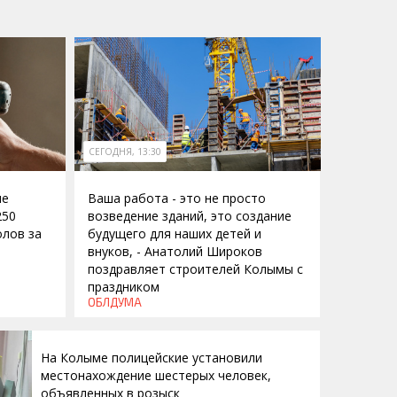
СЕГОДНЯ, 13:30
ие
Ваша работа - это не просто
250
возведение зданий, это создание
лов за
будущего для наших детей и
внуков, - Анатолий Широков
поздравляет строителей Колымы с
праздником
ОБЛДУМА
На Колыме полицейские установили
местонахождение шестерых человек,
объявленных в розыск