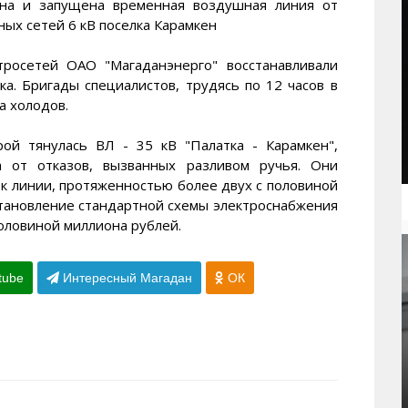
ена и запущена временная воздушная линия от
ых сетей 6 кВ поселка Карамкен
росетей ОАО "Магаданэнерго" восстанавливали
а. Бригады специалистов, трудясь по 12 часов в
а холодов.
рой тянулась ВЛ - 35 кВ "Палатка - Карамкен",
а от отказов, вызванных разливом ручья. Они
ок линии, протяженностью более двух с половиной
сстановление стандартной схемы электроснабжения
оловиной миллиона рублей.
tube
Интересный Магадан
ОК