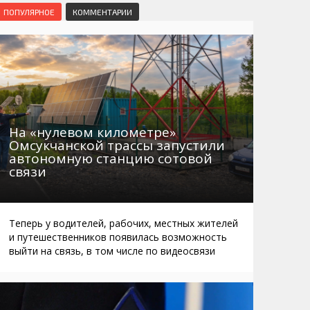
Маршруты. Улицы, остановки
Мошенники
ПОПУЛЯРНОЕ
КОММЕНТАРИИ
Телефоны
Интернет
Автобусы Магадан – Аэропорт
Жилье
Таблица приливов отливов
Не мусорить
Браконьеры
На «нулевом километре»
Омсукчанской трассы запустили
автономную станцию сотовой
связи
Теперь у водителей, рабочих, местных жителей
и путешественников появилась возможность
выйти на связь, в том числе по видеосвязи