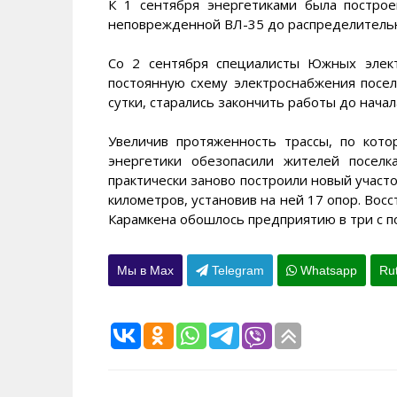
К 1 сентября энергетиками была постро
неповрежденной ВЛ-35 до распределительн
Со 2 сентября специалисты Южных элект
постоянную схему электроснабжения поселк
сутки, старались закончить работы до начал
Увеличив протяженность трассы, по кото
энергетики обезопасили жителей поселк
практически заново построили новый участ
километров, установив на ней 17 опор. Во
Карамкена обошлось предприятию в три с п
Мы в Max
Telegram
Whatsapp
Ru