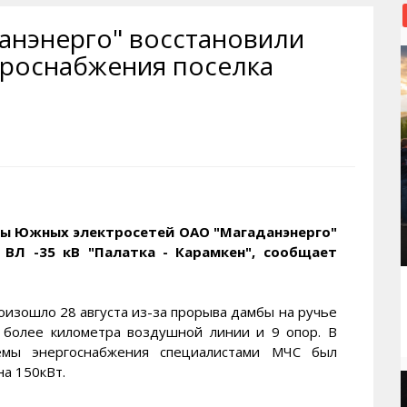
рактивная карта
ториум
Кинохроника Магадана
УМВД
анэнерго" восстановили
и о Колыме
т
3D районы города
Косторезы Магадана
троснабжения поселка
ители экрана. Заставки
оустройство
Фотоальбом
Профсоюзы
йн вебкамеры в Магадане
ека
Соцподдержка
олыжная школа
Рыбу ловим
енты
Магадан в Instagram
ы Южных электросетей ОАО "Магаданэнерго"
ВЛ -35 кВ "Палатка - Карамкен", сообщает
изошло 28 августа из-за прорыва дамбы на ручье
 более километра воздушной линии и 9 опор. В
емы энергоснабжения специалистами МЧС был
а 150кВт.