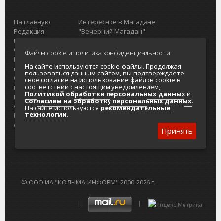
На главную
Интересное в Магадане
Редакция
"Вечерний Магадан"
портала
Городская доска объявлений
О проекте
Реклама
Файлы cookie и политика конфиденциальности.
Реклама на
Главный туристический портал
На сайте используются cookie-файлы. Продолжая
портале
Колымы
пользоваться данным сайтом, вы подтверждаете
Отзывы и
Политика в отношении обработки
свое согласие на использование файлов cookie в
соответствии с настоящим уведомлением,
предложения
персональных данных
Политикой обработки персональных данных
и
Интернет-
Согласие на обработку персональных
Согласием на обработку персональных данных
.
услуги
данных
На сайте используются
рекомендательные
технологии
.
Разработка
сайтов
Принять
© ООО ИА "КОЛЫМА-ИНФОРМ" 2000-2026 г.