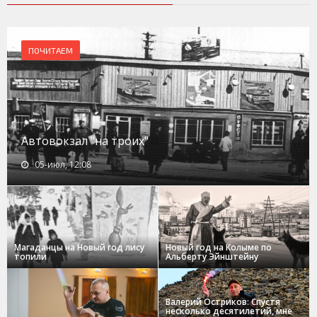
ПОЧИТАЕМ
Автовокзал "на троих"
05-июл, 12:08
Магаданцы на Новый год лису
Новый год на Колыме по
топили
Альберту Эйнштейну
Валерий Остриков: Спустя
несколько десятилетий, мне