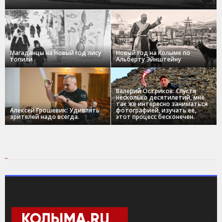
Магаданцы на Новый год лису
Новый год на Колыме по
топили
Альберту Эйнштейну
Валерий Остриков: Спустя
несколько десятилетий, мне
так же интересно заниматься
Алексей Грошевик: Удивлять
фотографией, изучать ее,
зрителей надо всегда.
этот процесс бесконечен.
КОЛЫМА.RU