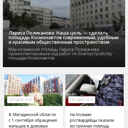
Лариса Поликанова: Наша цель — сделать
площадь Космонавтов современным, удобным
и красивым общественным пространством
Мэр колымской столицы Лариса Поликанова
проинспектировала ход работ по благоустройству
площади Космонавтов.
СЕГОДНЯ, 15:37
СЕГОДНЯ, 15:31
В Магаданской области
На Колыме
с 1 сентября обращения
росгвардейцы оказали
жильцов в домовых
экстренную помощь