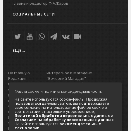
Главный редактор Ф.А.Жаров
СОЦИАЛЬНЫЕ СЕТИ
ЕЩЕ...
На главную
Интересное в Магадане
Редакция
"Вечерний Магадан"
портала
Городская доска объявлений
О проекте
Реклама
Файлы cookie и политика конфиденциальности.
Реклама на
Главный туристический портал
На сайте используются cookie-файлы. Продолжая
портале
Колымы
пользоваться данным сайтом, вы подтверждаете
Отзывы и
Политика в отношении обработки
свое согласие на использование файлов cookie в
соответствии с настоящим уведомлением,
предложения
персональных данных
Политикой обработки персональных данных
и
Интернет-
Согласие на обработку персональных
Согласием на обработку персональных данных
.
услуги
данных
На сайте используются
рекомендательные
технологии
.
Разработка