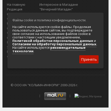
На главную
Интересное в Магадане
Редакция
"Вечерний Магадан"
портала
Городская доска объявлений
О проекте
Реклама
Файлы cookie и политика конфиденциальности.
Реклама на
Главный туристический портал
На сайте используются cookie-файлы. Продолжая
портале
Колымы
пользоваться данным сайтом, вы подтверждаете
Отзывы и
Политика в отношении обработки
свое согласие на использование файлов cookie в
соответствии с настоящим уведомлением,
предложения
персональных данных
Политикой обработки персональных данных
и
Интернет-
Согласие на обработку персональных
Согласием на обработку персональных данных
.
услуги
данных
На сайте используются
рекомендательные
технологии
.
Разработка
сайтов
Принять
© ООО ИА "КОЛЫМА-ИНФОРМ" 2000-2026 г.