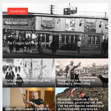
ПОЧИТАЕМ
Автовокзал "на троих"
05-июл, 12:08
Магаданцы на Новый год лису
Новый год на Колыме по
топили
Альберту Эйнштейну
Валерий Остриков: Спустя
несколько десятилетий, мне
так же интересно заниматься
Алексей Грошевик: Удивлять
фотографией, изучать ее,