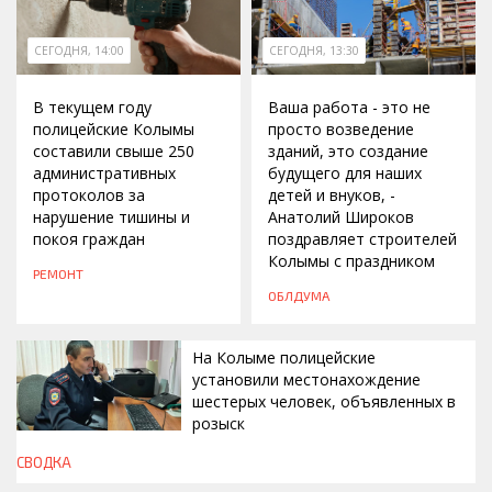
СЕГОДНЯ, 14:00
СЕГОДНЯ, 13:30
В текущем году
Ваша работа - это не
полицейские Колымы
просто возведение
составили свыше 250
зданий, это создание
административных
будущего для наших
протоколов за
детей и внуков, -
нарушение тишины и
Анатолий Широков
покоя граждан
поздравляет строителей
Колымы с праздником
РЕМОНТ
ОБЛДУМА
На Колыме полицейские
установили местонахождение
шестерых человек, объявленных в
розыск
СВОДКА
СЕГОДНЯ, 13:00