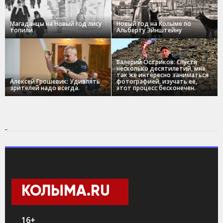
Магаданцы на Новый год лису
Новый год на Колыме по
топили
Альберту Эйнштейну
Валерий Остриков: Спустя
несколько десятилетий, мне
так же интересно заниматься
Алексей Грошевик: Удивлять
фотографией, изучать ее,
зрителей надо всегда.
этот процесс бесконечен.
КОЛЫМА.RU
16+