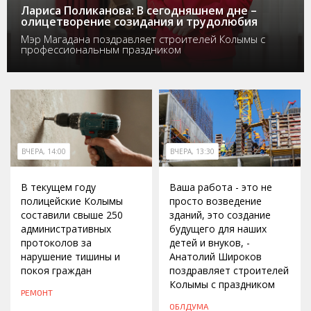
Лариса Поликанова: В сегодняшнем дне –
олицетворение созидания и трудолюбия
Мэр Магадана поздравляет строителей Колымы с
профессиональным праздником
ВЧЕРА, 14:00
ВЧЕРА, 13:30
В текущем году
Ваша работа - это не
полицейские Колымы
просто возведение
составили свыше 250
зданий, это создание
административных
будущего для наших
протоколов за
детей и внуков, -
нарушение тишины и
Анатолий Широков
покоя граждан
поздравляет строителей
Колымы с праздником
РЕМОНТ
ОБЛДУМА