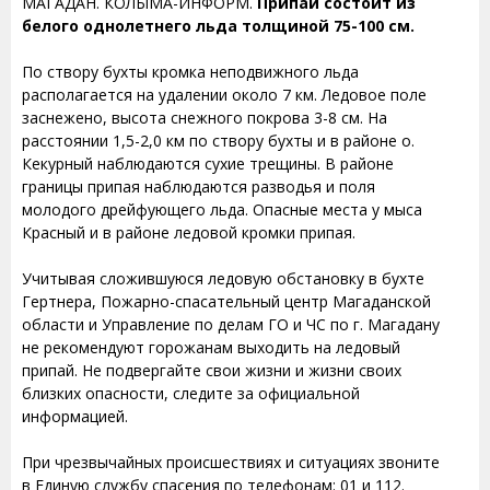
МАГАДАН. КОЛЫМА-ИНФОРМ.
Припай состоит из
белого однолетнего льда толщиной 75-100 см.
По створу бухты кромка неподвижного льда
располагается на удалении около 7 км. Ледовое поле
заснежено, высота снежного покрова 3-8 см. На
расстоянии 1,5-2,0 км по створу бухты и в районе о.
Кекурный наблюдаются сухие трещины. В районе
границы припая наблюдаются разводья и поля
молодого дрейфующего льда. Опасные места у мыса
Красный и в районе ледовой кромки припая.
Учитывая сложившуюся ледовую обстановку в бухте
Гертнера, Пожарно-спасательный центр Магаданской
области и Управление по делам ГО и ЧС по г. Магадану
не рекомендуют горожанам выходить на ледовый
припай. Не подвергайте свои жизни и жизни своих
близких опасности, следите за официальной
информацией.
При чрезвычайных происшествиях и ситуациях звоните
в Единую службу спасения по телефонам: 01 и 112.