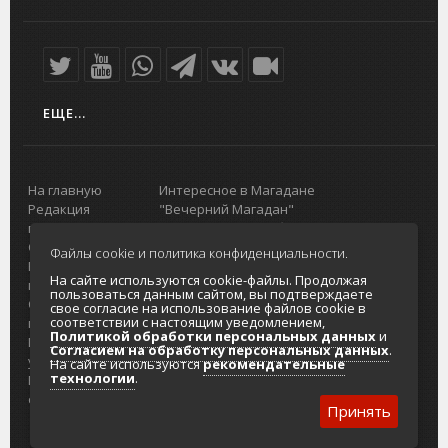
ЕЩЕ...
На главную
Интересное в Магадане
Редакция
"Вечерний Магадан"
портала
Городская доска объявлений
О проекте
Реклама
Файлы cookie и политика конфиденциальности.
Реклама на
Главный туристический портал
На сайте используются cookie-файлы. Продолжая
портале
Колымы
пользоваться данным сайтом, вы подтверждаете
Отзывы и
Политика в отношении обработки
свое согласие на использование файлов cookie в
соответствии с настоящим уведомлением,
предложения
персональных данных
Политикой обработки персональных данных
и
Интернет-
Согласие на обработку персональных
Согласием на обработку персональных данных
.
услуги
данных
На сайте используются
рекомендательные
технологии
.
Разработка
сайтов
Принять