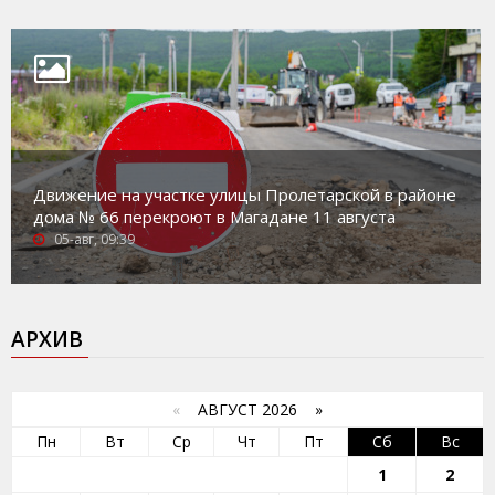
Движение на участке улицы Пролетарской в районе
дома № 66 перекроют в Магадане 11 августа
05-авг, 09:39
АРХИВ
«
АВГУСТ 2026 »
Пн
Вт
Ср
Чт
Пт
Сб
Вс
1
2