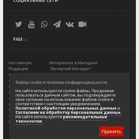
СОЦИАЛЬНЫЕ СЕТИ
ЕЩЕ...
На главную
Интересное в Магадане
Редакция
"Вечерний Магадан"
портала
Городская доска объявлений
О проекте
Реклама
Файлы cookie и политика конфиденциальности.
Реклама на
Главный туристический портал
На сайте используются cookie-файлы. Продолжая
портале
Колымы
пользоваться данным сайтом, вы подтверждаете
Отзывы и
Политика в отношении обработки
свое согласие на использование файлов cookie в
соответствии с настоящим уведомлением,
предложения
персональных данных
Политикой обработки персональных данных
и
Интернет-
Согласие на обработку персональных
Согласием на обработку персональных данных
.
услуги
данных
На сайте используются
рекомендательные
технологии
.
Разработка
сайтов
Принять