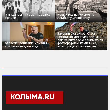
Магаданцы на Новый год лису
Новый год на Колыме по
топили
Альберту Эйнштейну
Валерий Остриков: Спустя
несколько десятилетий, мне
так же интересно заниматься
Алексей Грошевик: Удивлять
фотографией, изучать ее,
зрителей надо всегда.
этот процесс бесконечен.
КОЛЫМА.RU