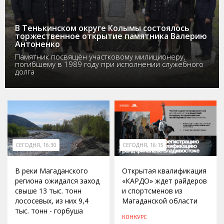
В Тенькинском округе Колымы состоялось
торжественное открытие памятника Валерию
Антоненко
Памятник посвящён участковому милиционеру,
погибшему в 1989 году при исполнении служебного
долга
СЕГОДНЯ, 16:30
СЕГОДНЯ, 16:15
В реки Магаданского
Открытая квалификация
региона ожидался заход
«КАРДО» ждет райдеров
свыше 13 тыс. тонн
и спортсменов из
лососевых, из них 9,4
Магаданской области
тыс. тонн - горбуша
КОНКУРС