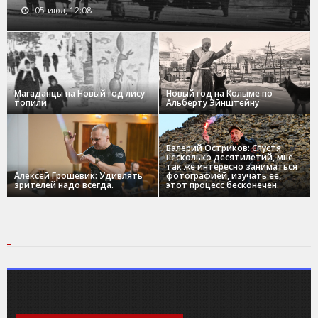
05-июл, 12:08
Магаданцы на Новый год лису
Новый год на Колыме по
топили
Альберту Эйнштейну
Валерий Остриков: Спустя
несколько десятилетий, мне
так же интересно заниматься
Алексей Грошевик: Удивлять
фотографией, изучать ее,
зрителей надо всегда.
этот процесс бесконечен.