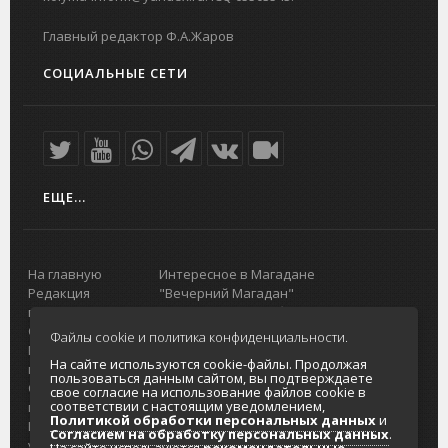
Главный редактор Ф.А.Жаров
СОЦИАЛЬНЫЕ СЕТИ
ЕЩЕ...
На главную
Интересное в Магадане
Редакция
"Вечерний Магадан"
портала
Городская доска объявлений
О проекте
Реклама
Файлы cookie и политика конфиденциальности.
Реклама на
Главный туристический портал
На сайте используются cookie-файлы. Продолжая
портале
Колымы
пользоваться данным сайтом, вы подтверждаете
Отзывы и
Политика в отношении обработки
свое согласие на использование файлов cookie в
соответствии с настоящим уведомлением,
предложения
персональных данных
Политикой обработки персональных данных
и
Интернет-
Согласие на обработку персональных
Согласием на обработку персональных данных
.
услуги
данных