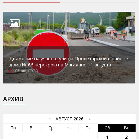
Движение на участке улицы Пролетарской в районе
дома № 66 перекроют в Магадане 11 августа
05-авг, 09:39
АРХИВ
«
АВГУСТ 2026 »
Пн
Вт
Ср
Чт
Пт
Сб
Вс
1
2