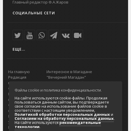
Главный редактор Ф.А.Жаров
СОЦИАЛЬНЫЕ СЕТИ
ЕЩЕ...
На главную
Интересное в Магадане
Редакция
"Вечерний Магадан"
портала
Городская доска объявлений
О проекте
Реклама
Файлы cookie и политика конфиденциальности.
Реклама на
Главный туристический портал
На сайте используются cookie-файлы. Продолжая
портале
Колымы
пользоваться данным сайтом, вы подтверждаете
Отзывы и
Политика в отношении обработки
свое согласие на использование файлов cookie в
соответствии с настоящим уведомлением,
предложения
персональных данных
Политикой обработки персональных данных
и
Интернет-
Согласие на обработку персональных
Согласием на обработку персональных данных
.
услуги
данных
На сайте используются
рекомендательные
технологии
.
Разработка