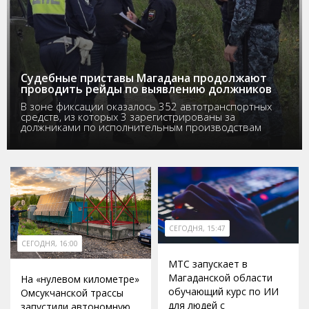
Судебные приставы Магадана продолжают
проводить рейды по выявлению должников
В зоне фиксации оказалось 352 автотранспортных
средств, из которых 3 зарегистрированы за
должниками по исполнительным производствам
СЕГОДНЯ, 15:47
СЕГОДНЯ, 16:00
МТС запускает в
Магаданской области
На «нулевом километре»
обучающий курс по ИИ
Омсукчанской трассы
для людей с
запустили автономную