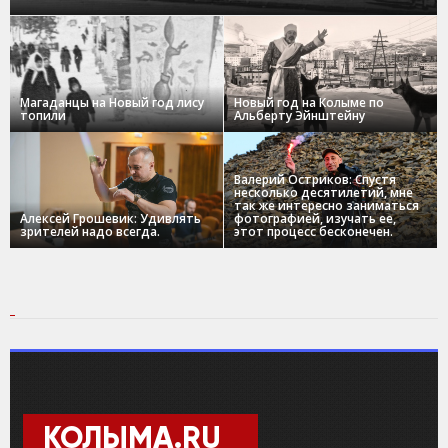
Магаданцы на Новый год лису
Новый год на Колыме по
топили
Альберту Эйнштейну
Валерий Остриков: Спустя
несколько десятилетий, мне
так же интересно заниматься
Алексей Грошевик: Удивлять
фотографией, изучать ее,
зрителей надо всегда.
этот процесс бесконечен.
КОЛЫМА.RU