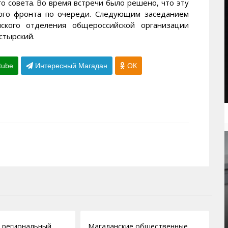
 совета. Во время встречи было решено, что эту
ого фронта по очереди. Следующим заседанием
нского отделения общероссийской организации
стырский.
tube
Интересный Магадан
ОК
07.06.2011
 региональный
Магаданские общественные