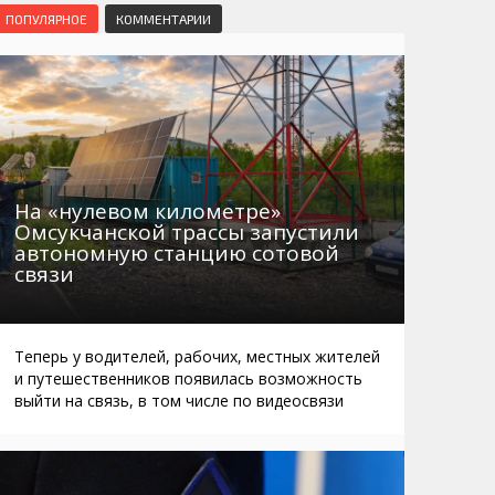
Маршруты. Улицы, остановки
Мошенники
ПОПУЛЯРНОЕ
КОММЕНТАРИИ
Телефоны
Интернет
Автобусы Магадан – Аэропорт
Жилье
Таблица приливов отливов
Не мусорить
Браконьеры
На «нулевом километре»
Омсукчанской трассы запустили
автономную станцию сотовой
связи
Теперь у водителей, рабочих, местных жителей
и путешественников появилась возможность
выйти на связь, в том числе по видеосвязи