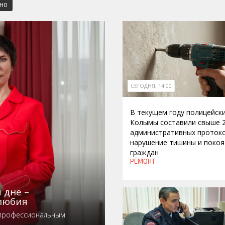
СНО
СЕГОДНЯ, 14:00
В текущем году полицейск
Колымы составили свыше 
административных протоко
нарушение тишины и покоя
граждан
РЕМОНТ
 дне –
любия
 профессиональным