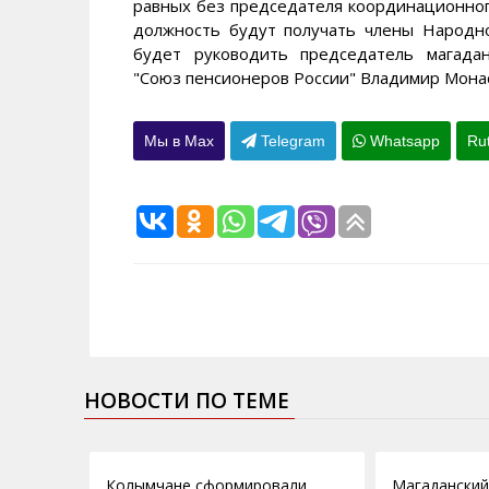
равных без председателя координационного
должность будут получать члены Народн
будет руководить председатель магада
"Союз пенсионеров России" Владимир Мона
Мы в Max
Telegram
Whatsapp
Ru
НОВОСТИ ПО ТЕМЕ
14.09.2011
04.07.2011
Колымчане сформировали
Магаданский