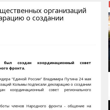
рактивная карта
ториум
Кинохроника Магадана
УМВД
бщественных организаций
и о Колыме
т
3D районы города
Косторезы Магадана
арацию о создании
ители экрана. Заставки
оустройство
Фотоальбом
Профсоюзы
йн вебкамеры в Магадане
ека
Соцподдержка
олыжная школа
Рыбу ловим
енты
Магадан в Instagram
 был создан координационный совет
ного фронта.
идера "Единой России" Владимира Путина 24 мая
изаций Колымы подписали декларацию о создании
ан координационный совет регионального
аботы членов Народного фронта - общение на