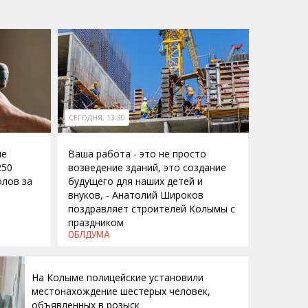
СЕГОДНЯ, 13:30
ие
Ваша работа - это не просто
250
возведение зданий, это создание
лов за
будущего для наших детей и
внуков, - Анатолий Широков
поздравляет строителей Колымы с
праздником
ОБЛДУМА
На Колыме полицейские установили
местонахождение шестерых человек,
объявленных в розыск