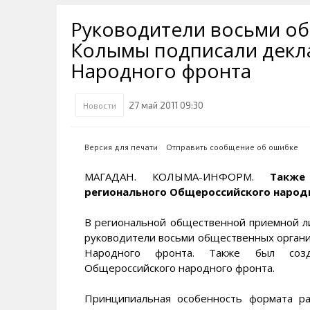
Транспортная инфраструктура
Губернатор
Инте
Кван
Руководители восьми о
Их надо знать. Галерея славы
Наркоте нет
Песн
Визи
Колымы
Колымы подписали декл
Аэропорт Магадан
Хран
Благ
Народного фронта
Достопримечательности
Магадана и области
Полицейских не бить
Онла
Ипот
Туристическик маршруты
Сельское хозяйство
Горн
27 май 2011 09:30
Новости
Аварии ДТП
Алим
Версия для печати
Отправить сообщение об ошибке
МАГАДАН. КОЛЫМА-ИНФОРМ.
Также
регионального Общероссийского народ
В региональной общественной приемной л
руководители восьми общественных орган
Народного фронта. Также был созд
Общероссийского народного фронта.
Принципиальная особенность формата р