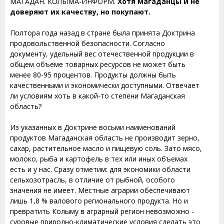
МАГАДАН. КОЛЫМА-ИНФОРМ.
Хотя магаданцы и не
доверяют их качеству, но покупают.
Полтора года назад в стране была принята Доктрина
продовольственной безопасности. Согласно
документу, удельный вес отечественной продукции в
общем объеме товарных ресурсов не может быть
менее 80-95 процентов. Продукты должны быть
качественными и экономически доступными. Отвечает
ли условиям хоть в какой-то степени Магаданская
область?
Из указанных в Доктрине восьми наименований
продуктов Магаданская область не производит зерно,
сахар, растительное масло и пищевую соль. Зато мясо,
молоко, рыба и картофель в тех или иных объемах
есть и у нас. Сразу отметим: для экономики области
сельхозотрасль, в отличие от рыбной, особого
значения не имеет. Местные аграрии обеспечивают
лишь 1,8 % валового регионального продукта. Но и
превратить Колыму в аграрный регион невозможно -
суровые природно-климатические условия сделать это