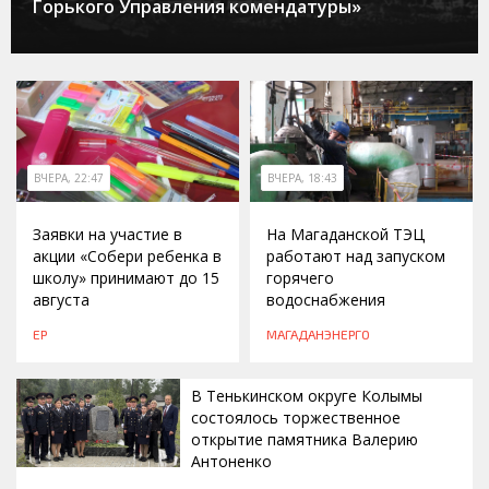
Горького Управления комендатуры»
ВЧЕРА, 22:47
ВЧЕРА, 18:43
Заявки на участие в
На Магаданской ТЭЦ
акции «Собери ребенка в
работают над запуском
школу» принимают до 15
горячего
августа
водоснабжения
ЕР
МАГАДАНЭНЕРГО
В Тенькинском округе Колымы
состоялось торжественное
открытие памятника Валерию
Антоненко