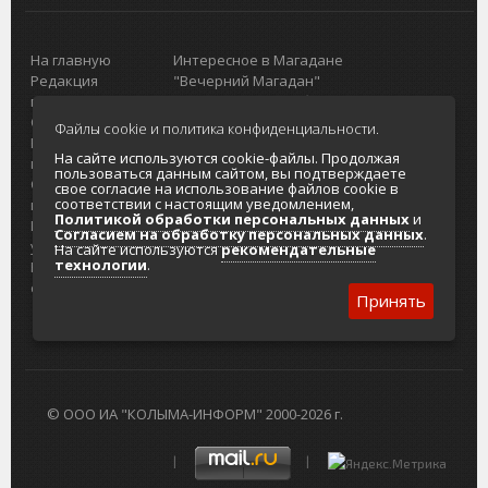
На главную
Интересное в Магадане
Редакция
"Вечерний Магадан"
портала
Городская доска объявлений
О проекте
Реклама
Файлы cookie и политика конфиденциальности.
Реклама на
Главный туристический портал
На сайте используются cookie-файлы. Продолжая
портале
Колымы
пользоваться данным сайтом, вы подтверждаете
Отзывы и
Политика в отношении обработки
свое согласие на использование файлов cookie в
соответствии с настоящим уведомлением,
предложения
персональных данных
Политикой обработки персональных данных
и
Интернет-
Согласие на обработку персональных
Согласием на обработку персональных данных
.
услуги
данных
На сайте используются
рекомендательные
технологии
.
Разработка
сайтов
Принять
© ООО ИА "КОЛЫМА-ИНФОРМ" 2000-2026 г.