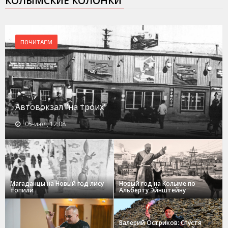
КОЛЫМСКИЕ КОЛОНКИ
ПОЧИТАЕМ
Автовокзал "на троих"
05-июл, 12:08
Магаданцы на Новый год лису
Новый год на Колыме по
топили
Альберту Эйнштейну
Валерий Остриков: Спустя