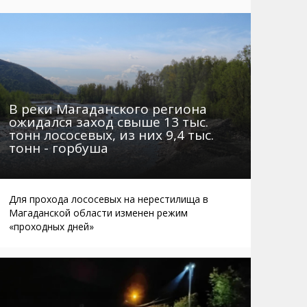
Маршруты. Улицы, остановки
Мошенники
Телефоны
Интернет
Автобусы Магадан – Аэропорт
Жилье
Таблица приливов отливов
Не мусорить
Браконьеры
В реки Магаданского региона
ожидался заход свыше 13 тыс.
тонн лососевых, из них 9,4 тыс.
тонн - горбуша
Для прохода лососевых на нерестилища в
Магаданской области изменен режим
«проходных дней»