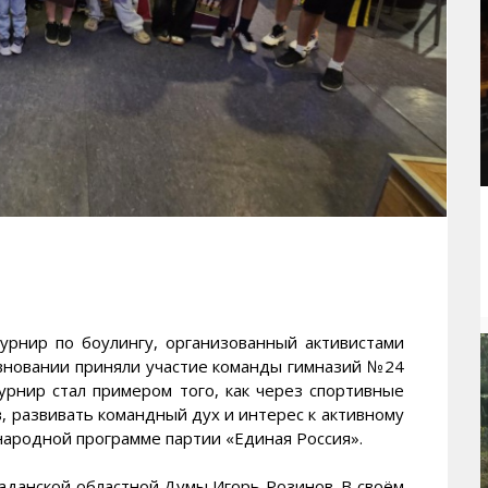
рнир по боулингу, организованный активистами
вновании приняли участие команды гимназий №24
урнир стал примером того, как через спортивные
 развивать командный дух и интерес к активному
народной программе партии «Единая Россия».
аданской областной Думы Игорь Розинов. В своём