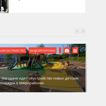
БЛАГОУСТРОЙСТВО
ВИДЕОРЕПОРТАЖИ
ВИДЕОРЕ
В Магадане идет обустройство новых детских
Акция «
площадок в микрорайонах.
общий д