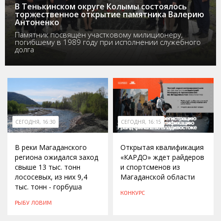
В Тенькинском округе Колымы состоялось
торжественное открытие памятника Валерию
Антоненко
Памятник посвящён участковому милиционеру,
погибшему в 1989 году при исполнении служебного
долга
СЕГОДНЯ, 16:30
СЕГОДНЯ, 16:15
В реки Магаданского
Открытая квалификация
региона ожидался заход
«КАРДО» ждет райдеров
свыше 13 тыс. тонн
и спортсменов из
лососевых, из них 9,4
Магаданской области
тыс. тонн - горбуша
КОНКУРС
РЫБУ ЛОВИМ