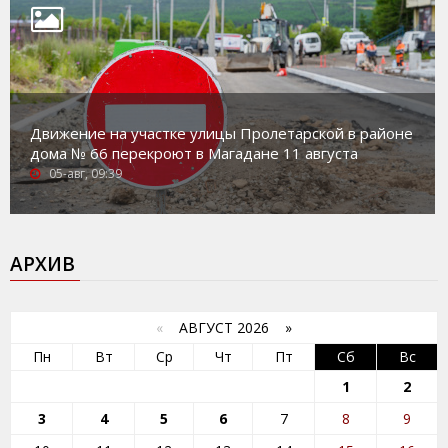
Движение на участке улицы Пролетарской в районе
дома № 66 перекроют в Магадане 11 августа
05-авг, 09:39
АРХИВ
«
АВГУСТ 2026 »
Пн
Вт
Ср
Чт
Пт
Сб
Вс
1
2
3
4
5
6
7
8
9