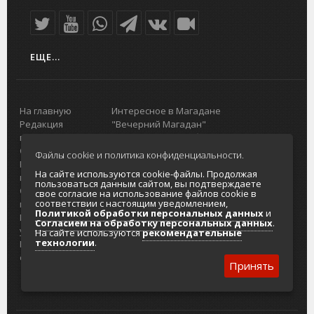
ЕЩЕ...
На главную
Интересное в Магадане
Редакция
"Вечерний Магадан"
портала
Городская доска объявлений
О проекте
Реклама
Файлы cookie и политика конфиденциальности.
Реклама на
Главный туристический портал
На сайте используются cookie-файлы. Продолжая
портале
Колымы
пользоваться данным сайтом, вы подтверждаете
Отзывы и
Политика в отношении обработки
свое согласие на использование файлов cookie в
соответствии с настоящим уведомлением,
предложения
персональных данных
Политикой обработки персональных данных
и
Интернет-
Согласие на обработку персональных
Согласием на обработку персональных данных
.
услуги
данных
На сайте используются
рекомендательные
технологии
.
Разработка
сайтов
Принять