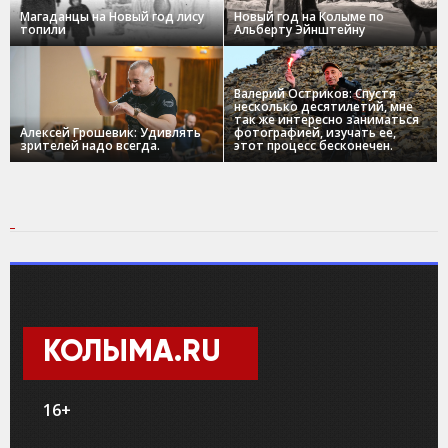
Магаданцы на Новый год лису
Новый год на Колыме по
топили
Альберту Эйнштейну
Валерий Остриков: Спустя
несколько десятилетий, мне
так же интересно заниматься
Алексей Грошевик: Удивлять
фотографией, изучать ее,
зрителей надо всегда.
этот процесс бесконечен.
КОЛЫМА.RU
16+