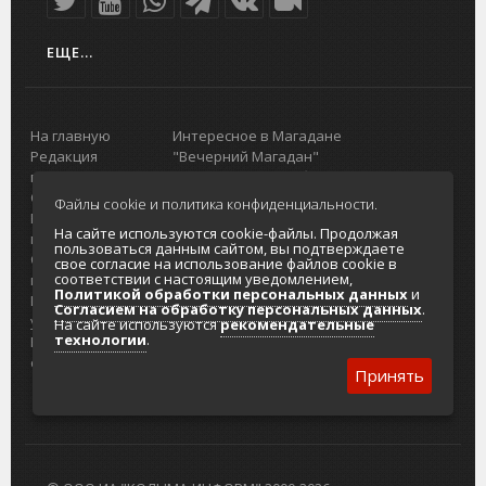
ЕЩЕ...
На главную
Интересное в Магадане
Редакция
"Вечерний Магадан"
портала
Городская доска объявлений
О проекте
Реклама
Файлы cookie и политика конфиденциальности.
Реклама на
Главный туристический портал
На сайте используются cookie-файлы. Продолжая
портале
Колымы
пользоваться данным сайтом, вы подтверждаете
Отзывы и
Политика в отношении обработки
свое согласие на использование файлов cookie в
соответствии с настоящим уведомлением,
предложения
персональных данных
Политикой обработки персональных данных
и
Интернет-
Согласие на обработку персональных
Согласием на обработку персональных данных
.
услуги
данных
На сайте используются
рекомендательные
технологии
.
Разработка
сайтов
Принять