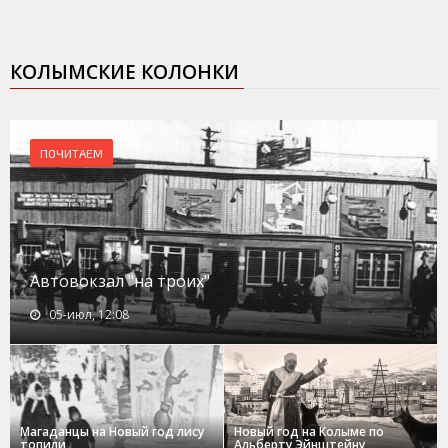
КОЛЫМСКИЕ КОЛОНКИ
ПОЧИТАЕМ
Автовокзал "на троих"
05-июл, 12:08
Магаданцы на Новый год лису
Новый год на Колыме по
топили
Альберту Эйнштейну