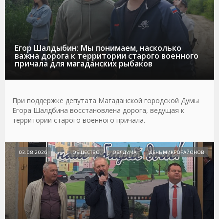
Егор Шалдыбин: Мы понимаем, насколько
важна дорога к территории старого военного
причала для магаданских рыбаков
При поддержке депутата Магаданской городской Думы
Егора Шалдбина восстановлена дорога, ведущая к
территории старого военного причала.
03.08.2026
ОБЩЕСТВО
ОБЛДУМА
ДЕНЬ МИКРОРАЙОНОВ