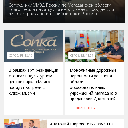
Сотрудники УМВД России по Магаданской области
подготовили памятку для иностранных граждан или
лиц без гражданства, прибывших в Россию
СЕГОДНЯ, 12:10
СЕГОДНЯ, 11:57
В рамках арт-резиденции
Монолитные дорожные
«Сопка» в Культурном
неровности установят
центре парка «Маяк»
вблизи
пройдут встречи с
образовательных
художницами
учреждений Магадана в
преддверии Дня знаний
БЕЗОПАСНОСТЬ
Анатолий Широков: Вы взяли на