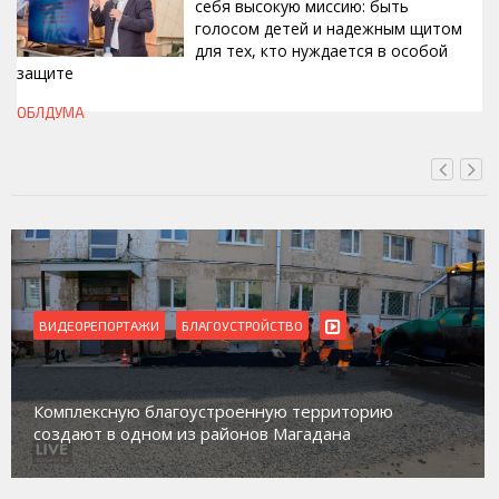
себя высокую миссию: быть
голосом детей и надежным щитом
для тех, кто нуждается в особой
защите
СЕГОДНЯ, 11:50
ОБЛДУМА
ВИДЕОРЕПОРТАЖИ
Магадан присоединился к пилотному проекту по
работе с несовершеннолетними из групп
социального риска «Переправа»