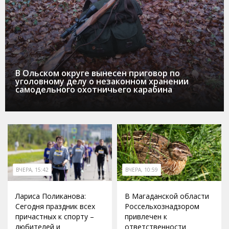
В Ольском округе вынесен приговор по
уголовному делу о незаконном хранении
самодельного охотничьего карабина
ВЧЕРА, 15:42
ВЧЕРА, 10:59
Лариса Поликанова:
В Магаданской области
Сегодня праздник всех
Россельхознадзором
причастных к спорту –
привлечен к
любителей и
ответственности