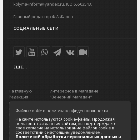
kolyma-inform@yandex.ru. ICQ 65503543.
Главный редактор Ф.А.Жаров
СОЦИАЛЬНЫЕ СЕТИ
ЕЩЕ...
На главную
Интересное в Магадане
Редакция
"Вечерний Магадан"
портала
Городская доска объявлений
О проекте
Реклама
Файлы cookie и политика конфиденциальности.
Реклама на
Главный туристический портал
На сайте используются cookie-файлы. Продолжая
портале
Колымы
пользоваться данным сайтом, вы подтверждаете
Отзывы и
Политика в отношении обработки
свое согласие на использование файлов cookie в
соответствии с настоящим уведомлением,
предложения
персональных данных
Политикой обработки персональных данных
и
Интернет-
Согласие на обработку персональных