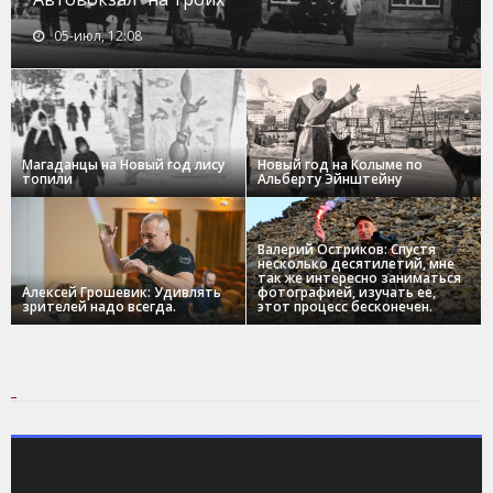
05-июл, 12:08
Магаданцы на Новый год лису
Новый год на Колыме по
топили
Альберту Эйнштейну
Валерий Остриков: Спустя
несколько десятилетий, мне
так же интересно заниматься
Алексей Грошевик: Удивлять
фотографией, изучать ее,
зрителей надо всегда.
этот процесс бесконечен.