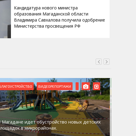
Кандидатура нового министра
образования Магаданской области
Владимира Савхалова получила одобрение
Министерства просвещения РФ
БЛАГОУСТРОЙСТВО
ВИДЕОРЕПОРТАЖИ
ВИДЕОРЕ
В Магадане идет обустройство новых детских
Акция «
площадок в микрорайонах.
общий д