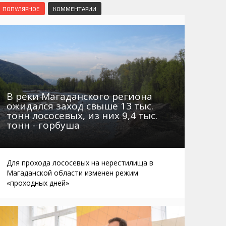
Маршруты. Улицы, остановки
Мошенники
ПОПУЛЯРНОЕ
КОММЕНТАРИИ
Телефоны
Интернет
Автобусы Магадан – Аэропорт
Жилье
Таблица приливов отливов
Не мусорить
Браконьеры
В реки Магаданского региона
ожидался заход свыше 13 тыс.
тонн лососевых, из них 9,4 тыс.
тонн - горбуша
Для прохода лососевых на нерестилища в
Магаданской области изменен режим
«проходных дней»