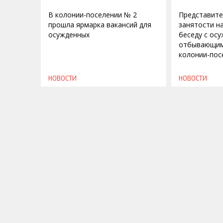
В колонии-поселении № 2
Представите
прошла ярмарка вакансий для
занятости н
осужденных
беседу с ос
отбывающим
колонии-пос
НОВОСТИ
НОВОСТИ