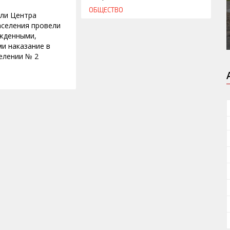
ОБЩЕСТВО
ли Центра
аселения провели
ужденными,
и наказание в
елении № 2