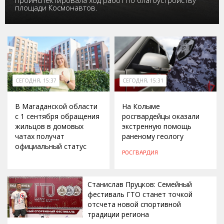
площади Космонавтов.
СЕГОДНЯ, 15:37
СЕГОДНЯ, 15:31
В Магаданской области
На Колыме
с 1 сентября обращения
росгвардейцы оказали
жильцов в домовых
экстренную помощь
чатах получат
раненому геологу
официальный статус
РОСГВАРДИЯ
Станислав Пруцков: Семейный
фестиваль ГТО станет точкой
отсчета новой спортивной
традиции региона