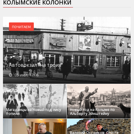
КОЛЫМСКИЕ КОЛОНКИ
ПОЧИТАЕМ
Автовокзал "на троих"
05-июл, 12:08
Магаданцы на Новый год лису
Новый год на Колыме по
топили
Альберту Эйнштейну
Валерий Остриков: Спустя