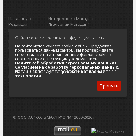
На главную
Интересное в Магадане
Редакция
"Вечерний Магадан"
портала
Городская доска объявлений
О проекте
Реклама
Файлы cookie и политика конфиденциальности.
Реклама на
Главный туристический портал
На сайте используются cookie-файлы. Продолжая
портале
Колымы
пользоваться данным сайтом, вы подтверждаете
Отзывы и
Политика в отношении обработки
свое согласие на использование файлов cookie в
соответствии с настоящим уведомлением,
предложения
персональных данных
Политикой обработки персональных данных
и
Интернет-
Согласие на обработку персональных
Согласием на обработку персональных данных
.
услуги
данных
На сайте используются
рекомендательные
технологии
.
Разработка
сайтов
Принять
© ООО ИА "КОЛЫМА-ИНФОРМ" 2000-2026 г.