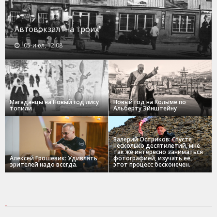
Автовокзал "на троих"
05-июл, 12:08
Магаданцы на Новый год лису
Новый год на Колыме по
топили
Альберту Эйнштейну
Валерий Остриков: Спустя
несколько десятилетий, мне
так же интересно заниматься
Алексей Грошевик: Удивлять
фотографией, изучать ее,
зрителей надо всегда.
этот процесс бесконечен.