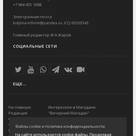
+7 964 455 1698.
Электронная почта:
kolyma-inform@yandex.ru. ICQ 65503543.
Главный редактор Ф.А.Жаров
СОЦИАЛЬНЫЕ СЕТИ
ЕЩЕ...
На главную
Интересное в Магадане
Редакция
"Вечерний Магадан"
портала
Городская доска объявлений
О проекте
Реклама
Файлы cookie и политика конфиденциальности.
Реклама на
Главный туристический портал
На сайте используются cookie-файлы. Продолжая
портале
Колымы