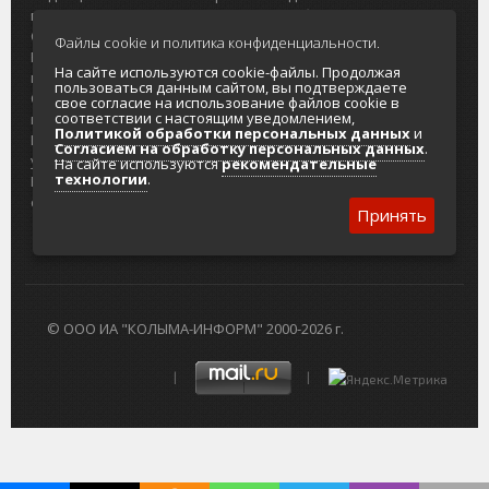
портала
Городская доска объявлений
О проекте
Реклама
Файлы cookie и политика конфиденциальности.
Реклама на
Главный туристический портал
На сайте используются cookie-файлы. Продолжая
портале
Колымы
пользоваться данным сайтом, вы подтверждаете
Отзывы и
Политика в отношении обработки
свое согласие на использование файлов cookie в
соответствии с настоящим уведомлением,
предложения
персональных данных
Политикой обработки персональных данных
и
Интернет-
Согласие на обработку персональных
Согласием на обработку персональных данных
.
услуги
данных
На сайте используются
рекомендательные
технологии
.
Разработка
сайтов
Принять
© ООО ИА "КОЛЫМА-ИНФОРМ" 2000-2026 г.