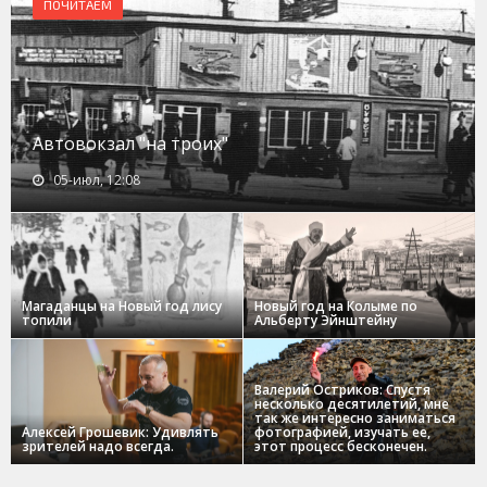
ПОЧИТАЕМ
Автовокзал "на троих"
05-июл, 12:08
Магаданцы на Новый год лису
Новый год на Колыме по
топили
Альберту Эйнштейну
Валерий Остриков: Спустя
несколько десятилетий, мне
так же интересно заниматься
Алексей Грошевик: Удивлять
фотографией, изучать ее,
зрителей надо всегда.
этот процесс бесконечен.