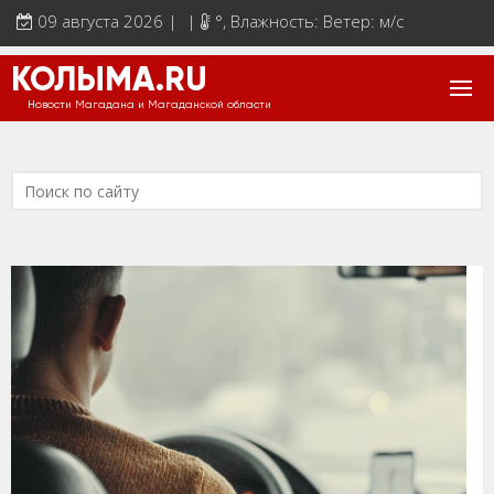
09 августа 2026 | |
°
, Влажность: Ветер: м/с
КОЛЫМА.RU
Новости Магадана и Магаданской области