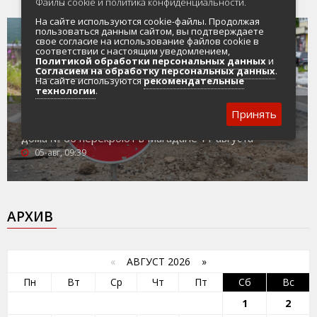
Файлы cookie и политика конфиденциальности.
На сайте используются cookie-файлы. Продолжая
пользоваться данным сайтом, вы подтверждаете
свое согласие на использование файлов cookie в
соответствии с настоящим уведомлением,
Политикой обработки персональных данных
и
Согласием на обработку персональных данных
.
На сайте используются
рекомендательные
технологии
.
Принять
Движение на участке улицы Пролетарской в районе
дома № 66 перекроют в Магадане 11 августа
05-авг, 09:39
АРХИВ
«
АВГУСТ 2026 »
Пн
Вт
Ср
Чт
Пт
Сб
Вс
1
2