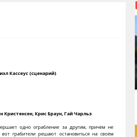
рактивная карта
ториум
Кинохроника Магадана
УМВД
и о Колыме
т
3D районы города
Косторезы Магадана
ители экрана. Заставки
оустройство
Фотоальбом
Профсоюзы
йн вебкамеры в Магадане
ека
Соцподдержка
олыжная школа
Рыбу ловим
енты
Магадан в Instagram
иэл Кассеус (сценарий)
н Кристенсен, Крис Браун, Гай Чарльз
вершает одно ограбление за другим, причём не
о вот грабители решают остановиться на своём