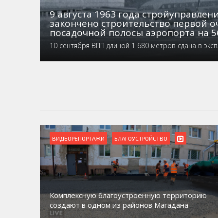
9 августа 1963 года стройуправле
закончено строительство первой о
посадочной полосы аэропорта на 5
10 сентября ВПП длиной 1 680 метров сдана в экс
ТВО
ВИДЕОРЕПОРТАЖИ
Магадан присоединился к пилотному 
ю территорию
по работе с несовершеннолетними из
Магадана
социального риска «Переправа»