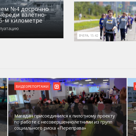
нием №4 досрочно
череди взлётно-
6-м километре
плуатацию
ВЧЕРА, 15:42
БЛАГОУСТРОЙСТВО
ВИДЕОРЕПОРТАЖИ
проекту
 групп
В Магадане идет обустройство новых детск
площадок в микрорайонах.