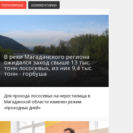
Маршруты. Улицы, остановки
Мошенники
ПОПУЛЯРНОЕ
КОММЕНТАРИИ
Телефоны
Интернет
Автобусы Магадан – Аэропорт
Жилье
Таблица приливов отливов
Не мусорить
Браконьеры
В реки Магаданского региона
ожидался заход свыше 13 тыс.
тонн лососевых, из них 9,4 тыс.
тонн - горбуша
Для прохода лососевых на нерестилища в
Магаданской области изменен режим
«проходных дней»