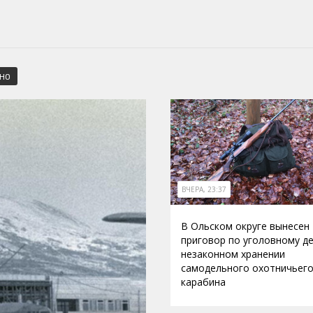
СНО
ВЧЕРА, 23:37
В Ольском округе вынесен
приговор по уголовному де
незаконном хранении
самодельного охотничьег
карабина