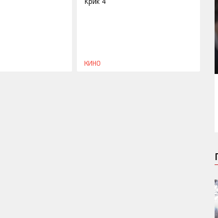
Крик 4
КИНО