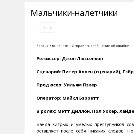
Транспортная инфраструктура
Губернатор
Инте
Кван
Мальчики-налетчики
Их надо знать. Галерея славы
Наркоте нет
Песн
Визи
Колымы
Аэропорт Магадан
Хран
Благ
Кино
Достопримечательности
Магадана и области
Полицейских не бить
Онла
Ипот
Туристическик маршруты
Сельское хозяйство
Горн
Версия для печати
Отправить сообщение об ошибке
Аварии ДТП
Алим
Режиссер: Джон Люссенхоп
Сценарий: Питер Аллен (сценарий), Гэбр
Продюсер: Уильям Пэкер
Оператор: Майкл Бэрретт
В ролях: Мэтт Диллон, Пол Уокер, Хайде
Банда хитрых и умелых преступников со
оставляет после себя никаких следов. Н