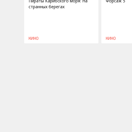
Пираты Карибского моря: На
Форсаж 5
странных берегах
КИНО
КИНО