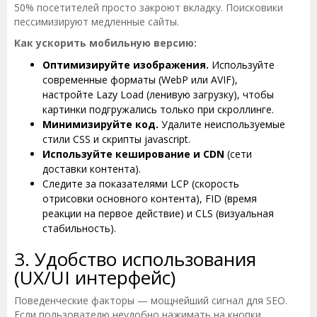
50% посетителей просто закроют вкладку. Поисковики
пессимизируют медленные сайты.
Как ускорить мобильную версию:
Оптимизируйте изображения.
Используйте
современные форматы (WebP или AVIF),
настройте Lazy Load (ленивую загрузку), чтобы
картинки подгружались только при скроллинге.
Минимизируйте код.
Удалите неиспользуемые
стили CSS и скрипты jаvascript.
Используйте кеширование и CDN
(сети
доставки контента).
Следите за показателями LCP (скорость
отрисовки основного контента), FID (время
реакции на первое действие) и CLS (визуальная
стабильность).
3. Удобство использования
(UX/UI интерфейс)
Поведенческие факторы — мощнейший сигнал для SEO.
Если пользователю неудобно нажимать на кнопки,