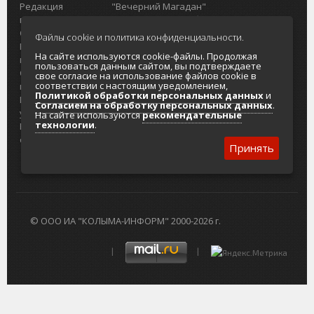
Редакция
"Вечерний Магадан"
портала
Городская доска объявлений
О проекте
Реклама
Файлы cookie и политика конфиденциальности.
Реклама на
Главный туристический портал
На сайте используются cookie-файлы. Продолжая
портале
Колымы
пользоваться данным сайтом, вы подтверждаете
Отзывы и
Политика в отношении обработки
свое согласие на использование файлов cookie в
соответствии с настоящим уведомлением,
предложения
персональных данных
Политикой обработки персональных данных
и
Интернет-
Согласие на обработку персональных
Согласием на обработку персональных данных
.
услуги
данных
На сайте используются
рекомендательные
технологии
.
Разработка
сайтов
Принять
© ООО ИА "КОЛЫМА-ИНФОРМ" 2000-2026 г.