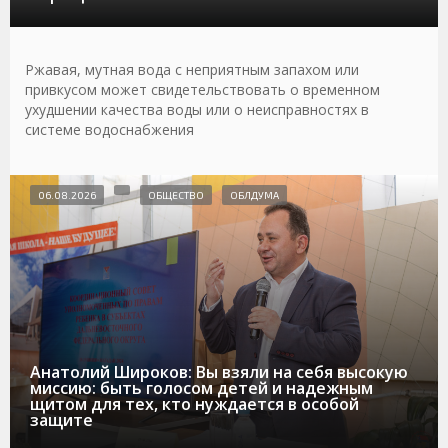
Ржавая, мутная вода с неприятным запахом или
привкусом может свидетельствовать о временном
ухудшении качества воды или о неисправностях в
системе водоснабжения
06.08.2026
ОБЩЕСТВО
ОБЛДУМА
Анатолий Широков: Вы взяли на себя высокую
миссию: быть голосом детей и надежным
щитом для тех, кто нуждается в особой
защите