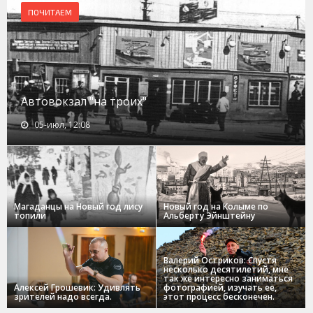
ПОЧИТАЕМ
Автовокзал "на троих"
05-июл, 12:08
Магаданцы на Новый год лису
Новый год на Колыме по
топили
Альберту Эйнштейну
Валерий Остриков: Спустя
несколько десятилетий, мне
так же интересно заниматься
Алексей Грошевик: Удивлять
фотографией, изучать ее,
зрителей надо всегда.
этот процесс бесконечен.