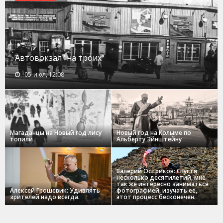
Автовокзал "на троих"
05-июл, 12:08
Магаданцы на Новый год лису
Новый год на Колыме по
топили
Альберту Эйнштейну
Валерий Остриков: Спустя
несколько десятилетий, мне
так же интересно заниматься
Алексей Грошевик: Удивлять
фотографией, изучать ее,
зрителей надо всегда.
этот процесс бесконечен.