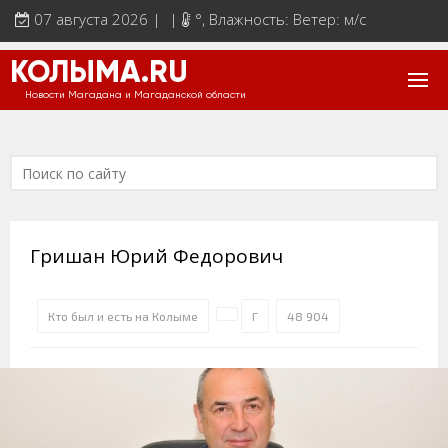
07 августа 2026 | |
°
, Влажность: Ветер: м/с
КОЛЫМА.RU
Новости Магадана и Магаданской области
Гришан Юрий Федорович
Кто был и есть на Колыме
Г
48 904